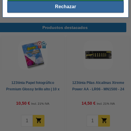
5,75 €
Comprar
Rechazar
Productos destacados
123tinta Papel fotográfico
123tinta Pilas Alcalinas Xtreme
Premium Glossy brillo alto | 10 x
Power AA - LR06 - MN1500 - 24
15 cm | 260g | 100 hojas
unidades
10,50 €
14,50 €
Incl. 21% IVA
Incl. 21% IVA