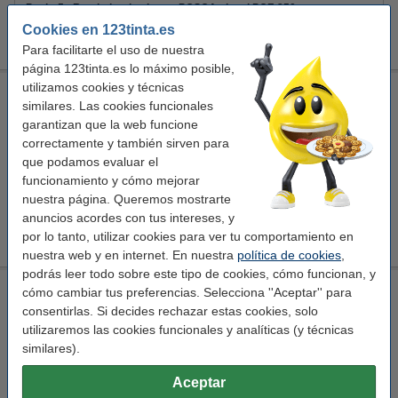
Pack: 5x Rotulador de pintura POSCA pincel PCF-350
blanco (pincel de 1 mm)
Cookies en 123tinta.es
27,50 €
Para facilitarte el uso de nuestra
página 123tinta.es lo máximo posible,
utilizamos cookies y técnicas
POSCA PCF-350 rotulador dorado (pincel 1 mm)
similares. Las cookies funcionales
Posca
rotulador de pintura
PCF-350
oro
garantizan que la web funcione
correctamente y también sirven para
Ver características y descripción
que podamos evaluar el
En stock
funcionamiento y cómo mejorar
¡Recíbelo en 24 horas!
nuestra página. Queremos mostrarte
anuncios acordes con tus intereses, y
5,75 €
Comprar
por lo tanto, utilizar cookies para ver tu comportamiento en
nuestra web y en internet. En nuestra
política de cookies
,
podrás leer todo sobre este tipo de cookies, cómo funcionan, y
POSCA PCF-350 rotulador rojo (pincel 1 mm)
cómo cambiar tus preferencias. Selecciona ''Aceptar'' para
consentirlas. Si decides rechazar estas cookies, solo
Posca
rotulador de pintura
PCF-350
rojo
utilizaremos las cookies funcionales y analíticas (y técnicas
similares).
Ver características y descripción
En almacén externo
Aceptar