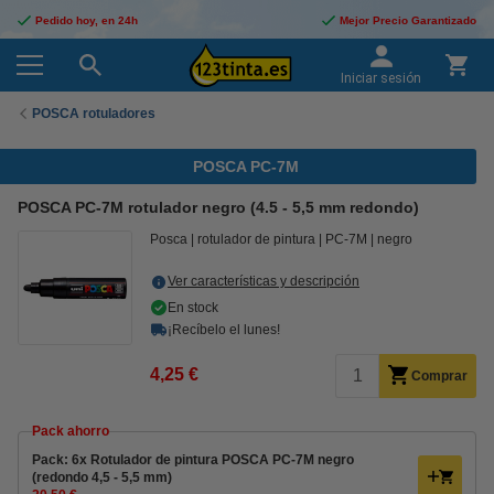
Pedido hoy, en 24h
Mejor Precio Garantizado
Iniciar sesión
POSCA rotuladores
POSCA PC-7M
POSCA PC-7M rotulador negro (4.5 - 5,5 mm redondo)
Posca
rotulador de pintura
PC-7M
negro
Ver características y descripción
En stock
¡Recíbelo el lunes!
4,25 €
Comprar
Pack ahorro
Pack: 6x Rotulador de pintura POSCA PC-7M negro
(redondo 4,5 - 5,5 mm)