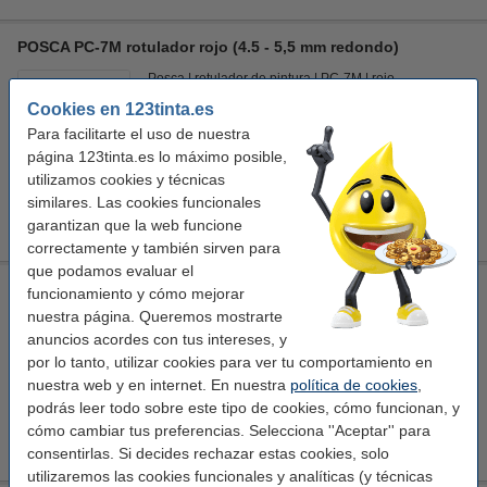
POSCA PC-7M rotulador rojo (4.5 - 5,5 mm redondo)
Posca
rotulador de pintura
PC-7M
rojo
Cookies en 123tinta.es
Ver características y descripción
Para facilitarte el uso de nuestra
En stock
página 123tinta.es lo máximo posible,
¡Recíbelo el lunes!
utilizamos cookies y técnicas
similares. Las cookies funcionales
4,25 €
Comprar
garantizan que la web funcione
correctamente y también sirven para
que podamos evaluar el
POSCA PC-7M rotulador rosa (4.5 - 5,5 mm redondo)
funcionamiento y cómo mejorar
nuestra página. Queremos mostrarte
Posca
rotulador de pintura
PC-7M
rosa
anuncios acordes con tus intereses, y
por lo tanto, utilizar cookies para ver tu comportamiento en
Ver características y descripción
nuestra web y en internet. En nuestra
política de cookies
,
En almacén externo
podrás leer todo sobre este tipo de cookies, cómo funcionan, y
cómo cambiar tus preferencias. Selecciona ''Aceptar'' para
4,25 €
Comprar
consentirlas. Si decides rechazar estas cookies, solo
utilizaremos las cookies funcionales y analíticas (y técnicas