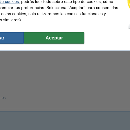
 de cookies
, podrás leer todo sobre este tipo de cookies, cómo
ambiar tus preferencias. Selecciona ''Aceptar'' para consentirlas.
Pizarras blancas
 estas cookies, solo utilizaremos las cookies funcionales y
s similares).
ar
Aceptar
ores