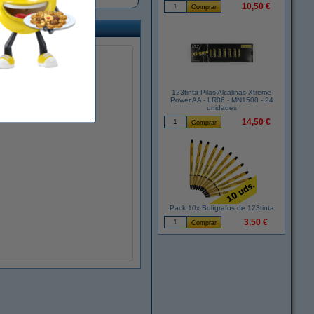
10,50 €
123tinta Pilas Alcalinas Xtreme
Power AA - LR06 - MN1500 - 24
unidades
14,50 €
Pack 10x Bolígrafos de 123tinta
3,50 €