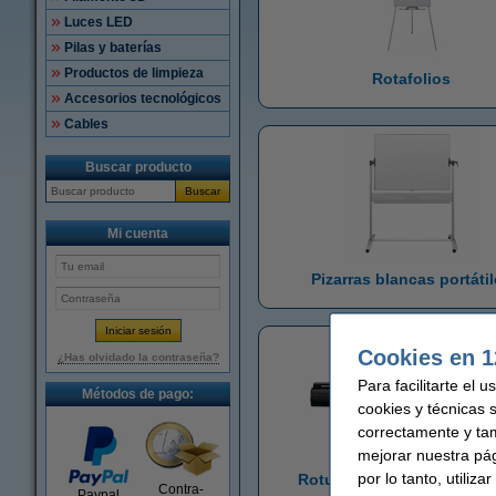
Luces LED
Pilas y baterías
Productos de limpieza
Rotafolios
Accesorios tecnológicos
Cables
Buscar producto
Buscar
Mi cuenta
Pizarras blancas portáti
Cookies en 1
¿Has olvidado la contraseña?
Para facilitarte el 
Métodos de pago:
cookies y técnicas 
correctamente y ta
mejorar nuestra pá
por lo tanto, utiliz
Rotuladores de pizarra bl
Contra-
Paypal