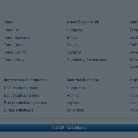
Toner
Atención al cliente
Sobr
Toner HP
Contacto
Térm
Toner Samsung
Envíos
Decl
Toner Brother
Pagos
Polít
Toner Canon
Garantía
Priv
Toner Xerox
Cambios y devoluciones
Site
Ayu
Impresoras de etiquetas
Material de oficina
Impr
Etiquetadoras Dymo
Cuadernos
Impre
Etiquetadoras Brother
Archivo
Impr
Rollos entintados y cintas
Lapices
Impre
Cintas entintadas
Boligrafos
Impr
© 2026 - 123tinta.es