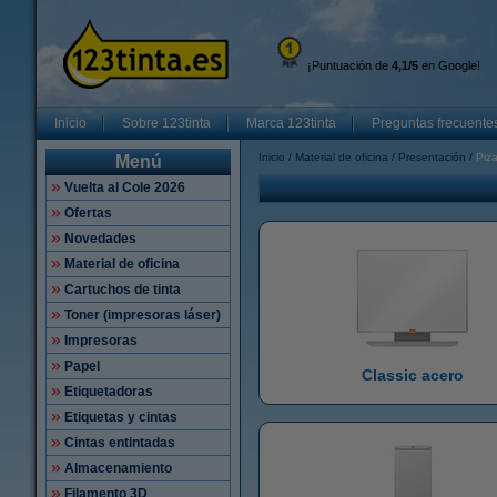
¡Puntuación de
4,1/5
en Google!
Inicio
Sobre 123tinta
Marca 123tinta
Preguntas frecuente
Inicio
Material de oficina
Presentación
Piza
Menú
Vuelta al Cole 2026
Ofertas
Novedades
Material de oficina
Cartuchos de tinta
Toner (impresoras láser)
Impresoras
Papel
Classic acero
Etiquetadoras
Etiquetas y cintas
Cintas entintadas
Almacenamiento
Filamento 3D