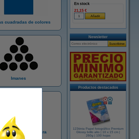
En stock
21,15 €
as cuadradas de colores
Newsletter
Imanes
Productos destacados
123tinta Papel fotográfico Premium
rtes magnéticos para
Glossy brillo alto | 10 x 15 cm |
260g | 100 hojas
rotuladores