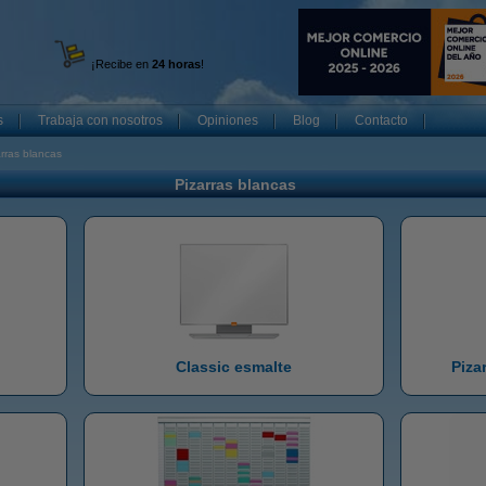
¡Recibe en
24 horas
!
s
Trabaja con nosotros
Opiniones
Blog
Contacto
rras blancas
Pizarras blancas
Classic esmalte
Piza