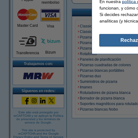
En nuestra
política
reembolso
funcionan, y cómo c
Si decides rechazar
analíticas (y técnica
Master Card
Visa
Classic acero
Classic esmalte
Pizarras de cristal
Rechaz
Pizarra blanca sin bordes
Pizarras blancas pequeñas
Bizum
Transferencia
Rotafolios
Paneles de planificación
Trabajamos con:
Pizarras cuadradas de colores
Pizarras blancas portátiles
Pizarras duo
Suministros de pizarra
Imanes
Síguenos en redes:
Rotuladores de pizarra blanca
Borrador de pizarra blanca
Soportes magnéticos para rotulad
Pizarras blancas Nobo
Este sitio está protegido por
reCAPTCHA y se aplican la
Política
de privacidad
y los
términos de
servicio de Google
.
This site is protected by
reCAPTCHA and the Google
Privacy Policy
and
Terms of Service