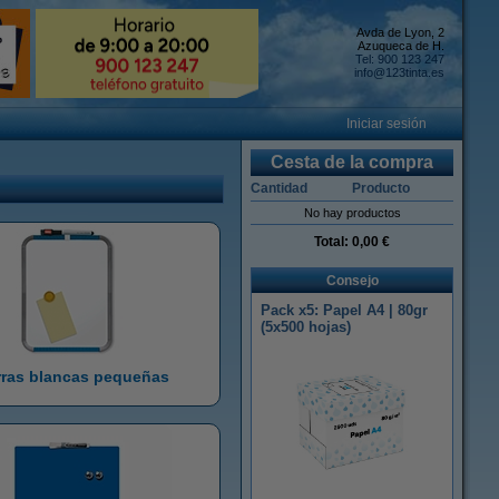
Avda de Lyon, 2
Azuqueca de H.
Tel: 900 123 247
info@123tinta.es
Iniciar sesión
Cesta de la compra
Cantidad
Producto
No hay productos
Total:
0,00 €
Consejo
Pack x5: Papel A4 | 80gr
(5x500 hojas)
rras blancas pequeñas