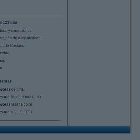
e 123tinta
inos y condiciones
aración de accesibilidad
ica de Cookies
acidad
map
da
esoras
soras de tinta
esoras laser monocromo
soras laser a color
esoras multifunción