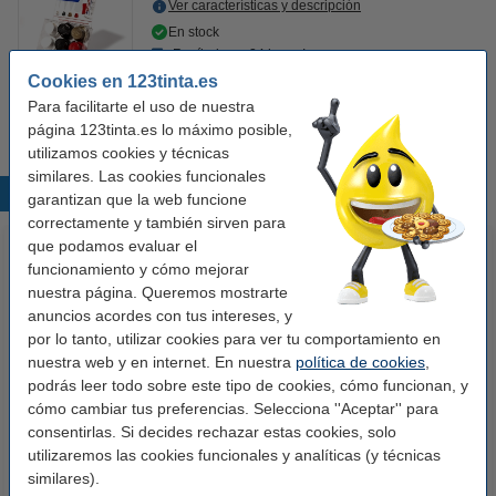
Ver características y descripción
En stock
¡Recíbelo en 24 horas!
Cookies en 123tinta.es
3,50 €
Comprar
Para facilitarte el uso de nuestra
página 123tinta.es lo máximo posible,
utilizamos cookies y técnicas
similares. Las cookies funcionales
Productos destacados
garantizan que la web funcione
correctamente y también sirven para
que podamos evaluar el
funcionamiento y cómo mejorar
nuestra página. Queremos mostrarte
anuncios acordes con tus intereses, y
por lo tanto, utilizar cookies para ver tu comportamiento en
nuestra web y en internet. En nuestra
política de cookies
,
podrás leer todo sobre este tipo de cookies, cómo funcionan, y
123tinta Papel fotográfico
123tinta Pilas Alcalinas Xtreme
cómo cambiar tus preferencias. Selecciona ''Aceptar'' para
Premium Glossy brillo alto | 10 x
Power AA - LR06 - MN1500 - 24
consentirlas. Si decides rechazar estas cookies, solo
15 cm | 260g | 100 hojas
unidades
utilizaremos las cookies funcionales y analíticas (y técnicas
similares).
10,50 €
14,50 €
Incl. 21% IVA
Incl. 21% IVA