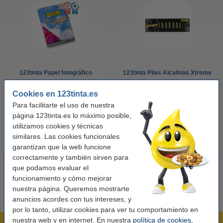
123tinta Papel fotográfico
123tinta Pilas Alcalinas Xtreme
Premium Glossy brillo alto | 10 x
Power AA - LR06 - MN1500 - 24
Cookies en 123tinta.es
15 cm | 260g | 100 hojas
unidades
Para facilitarte el uso de nuestra
10,50 €
14,50 €
Incl. 21% IVA
Incl. 21% IVA
página 123tinta.es lo máximo posible,
utilizamos cookies y técnicas
similares. Las cookies funcionales
garantizan que la web funcione
correctamente y también sirven para
que podamos evaluar el
funcionamiento y cómo mejorar
nuestra página. Queremos mostrarte
anuncios acordes con tus intereses, y
por lo tanto, utilizar cookies para ver tu comportamiento en
nuestra web y en internet. En nuestra
política de cookies
,