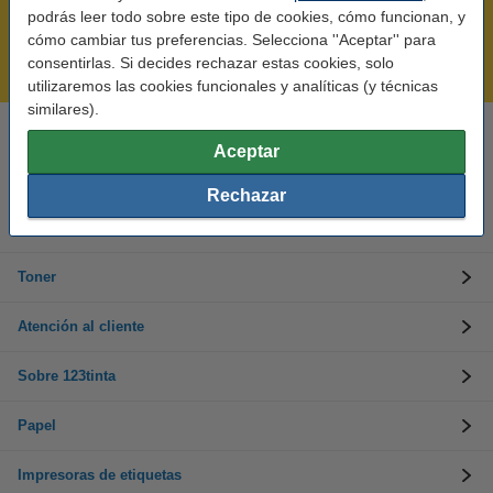
Rápido y sencillo
podrás leer todo sobre este tipo de cookies, cómo funcionan, y
¡Recibe en 24 horas!
cómo cambiar tus preferencias. Selecciona ''Aceptar'' para
consentirlas. Si decides rechazar estas cookies, solo
Mejor Precio Garantizado
utilizaremos las cookies funcionales y analíticas (y técnicas
similares).
Llámanos al 900 123 247
Aceptar
En días laborables de 09:00 a 20:00.
Rechazar
Cartuchos de tinta
Toner
Atención al cliente
Sobre 123tinta
Papel
Impresoras de etiquetas