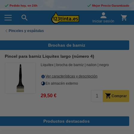
Pedido hoy, en 24h
Mejor Precio Garantizado
Iniciar sesión
Pinceles y espátulas
Brochas de barniz
Pincel para barniz Liquitex largo (número 4)
Liquitex
brocha de barniz
nailon
negro
Ver características y descripción
En almacén externo
29,50 €
Comprar
Productos destacados