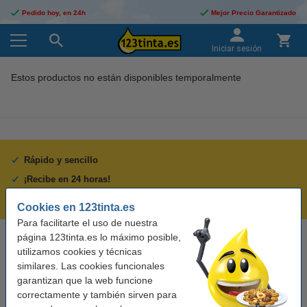
Pedido hoy, en 24h
Mejor Precio Garantizado
Iniciar sesión
Estos productos no están disponibles temporalmente
Rápido y sencillo
¡Recibe en 24 horas!
Mejor Precio Garantizado
Cookies en 123tinta.es
Para facilitarte el uso de nuestra
página 123tinta.es lo máximo posible,
Llámanos al 900 123 247
utilizamos cookies y técnicas
En días laborables de 09:00 a 20:00.
similares. Las cookies funcionales
garantizan que la web funcione
correctamente y también sirven para
Cartuchos de tinta