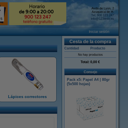
Avda de Lyon, 2
Azuqueca de H.
Tel: 900 123 247
info@123tinta.es
Iniciar sesión
Cesta de la compra
Cantidad
Producto
No hay productos
Total:
0,00 €
Consejo
Pack x5: Papel A4 | 80gr
(5x500 hojas)
Lápices correctores