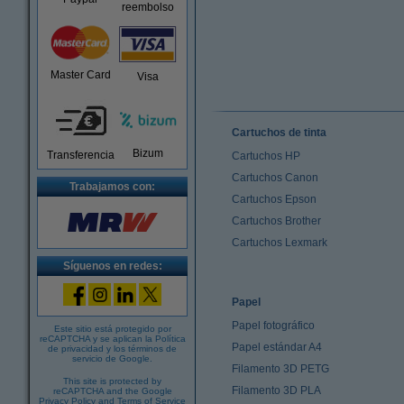
reembolso
Master Card
Visa
Cartuchos de tinta
Bizum
Transferencia
Cartuchos HP
Cartuchos Canon
Trabajamos con:
Cartuchos Epson
Cartuchos Brother
Cartuchos Lexmark
Síguenos en redes:
Papel
Papel fotográfico
Este sitio está protegido por
reCAPTCHA y se aplican la
Política
Papel estándar A4
de privacidad
y los
términos de
servicio de Google
.
Filamento 3D PETG
This site is protected by
Filamento 3D PLA
reCAPTCHA and the Google
Privacy Policy
and
Terms of Service