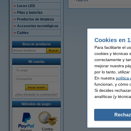
Tipp-Ex
Luces LED
Pilas y baterías
Productos de limpieza
Accesorios tecnológicos
Cables
Cookies en 1
Buscar producto
Para facilitarte el 
Buscar
cookies y técnicas 
correctamente y ta
Mi cuenta
mejorar nuestra pá
por lo tanto, utiliz
En nuestra
política
funcionan, y cómo c
Si decides rechazar
¿Has olvidado la contraseña?
analíticas (y técnica
Métodos de pago:
Rechaz
Contra-
Paypal