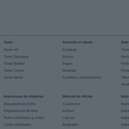
Toner
Atención al cliente
Sobr
Toner HP
Contacto
Térm
Toner Samsung
Envíos
Decl
Toner Brother
Pagos
Polít
Toner Canon
Garantía
Priv
Toner Xerox
Cambios y devoluciones
Site
Ayu
Impresoras de etiquetas
Material de oficina
Impr
Etiquetadoras Dymo
Cuadernos
Impre
Etiquetadoras Brother
Archivo
Impr
Rollos entintados y cintas
Lapices
Impre
Cintas entintadas
Boligrafos
Impr