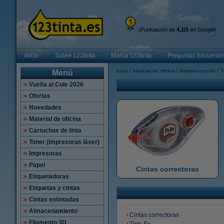
¡Puntuación de
4,1/5
en Google!
Inicio
Sobre 123tinta
Marca 123tinta
Preguntas frecuente
Inicio
Material de oficina
Material escolar
T
Menú
Vuelta al Cole 2026
Ofertas
Novedades
Material de oficina
Cartuchos de tinta
Toner (impresoras láser)
Impresoras
Papel
Cintas correctoras
Etiquetadoras
Etiquetas y cintas
Cintas entintadas
Almacenamiento
Cintas correctoras
Filamento 3D