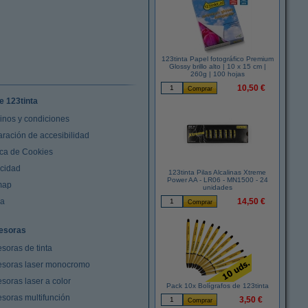
123tinta Papel fotográfico Premium
Glossy brillo alto | 10 x 15 cm |
260g | 100 hojas
10,50 €
e 123tinta
inos y condiciones
aración de accesibilidad
ica de Cookies
acidad
123tinta Pilas Alcalinas Xtreme
Power AA - LR06 - MN1500 - 24
map
unidades
da
14,50 €
esoras
soras de tinta
esoras laser monocromo
soras laser a color
Pack 10x Bolígrafos de 123tinta
esoras multifunción
3,50 €