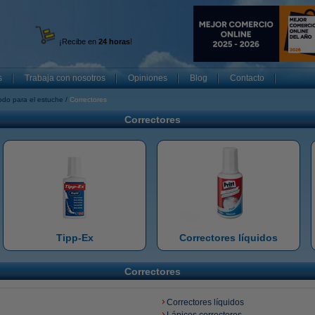
¡Recibe en
24 horas
!
s
Trabaja con nosotros
Opiniones
Blog
Contacto
odo para el estuche
Correctores
Correctores
Tipp-Ex
Correctores líquidos
Correctores
Correctores líquidos