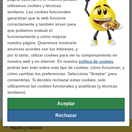
utilizamos cookies y técnicas
similares. Las cookies funcionales
garantizan que la web funcione
correctamente y también sirven para
que podamos evaluar el
funcionamiento y cómo mejorar
123tinta Papel fotográfico
123tinta Pilas Alcalinas Xtreme
nuestra página. Queremos mostrarte
Premium Glossy brillo alto | 10 x
Power AA - LR06 - MN1500 - 24
anuncios acordes con tus intereses, y
15 cm | 260g | 100 hojas
unidades
por lo tanto, utilizar cookies para ver tu comportamiento en
10,50 €
14,50 €
Incl. 21% IVA
Incl. 21% IVA
nuestra web y en internet. En nuestra
política de cookies
,
podrás leer todo sobre este tipo de cookies, cómo funcionan, y
cómo cambiar tus preferencias. Selecciona ''Aceptar'' para
consentirlas. Si decides rechazar estas cookies, solo
utilizaremos las cookies funcionales y analíticas (y técnicas
similares).
Aceptar
Rechazar
Rápido y sencillo