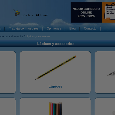
¡Recibe en
24 horas
!
s
Trabaja con nosotros
Opiniones
Blog
Contacto
odo para el estuche
Lápices y accesorios
Lápices y accesorios
Lápices