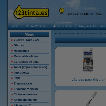
¡Puntuación de
4,1/5
en Google!
Inicio
Sobre 123tinta
Marca 123tinta
Preguntas frecuente
Inicio
Material de oficina
Material escolar
T
Menú
Vuelta al Cole 2026
Ofertas
Novedades
Material de oficina
Cartuchos de tinta
Toner (impresoras láser)
Impresoras
Papel
Lápices para dibujar
Etiquetadoras
Etiquetas y cintas
Cintas entintadas
Almacenamiento
Filamento 3D