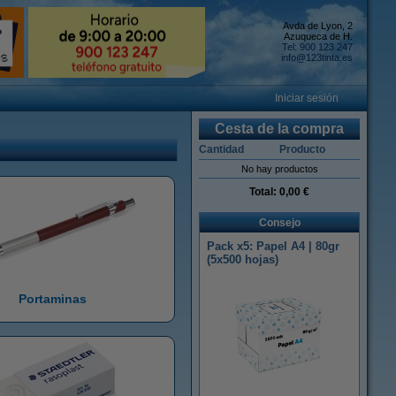
Avda de Lyon, 2
Azuqueca de H.
Tel: 900 123 247
info@123tinta.es
Iniciar sesión
Cesta de la compra
Cantidad
Producto
No hay productos
Total:
0,00 €
Consejo
Pack x5: Papel A4 | 80gr
(5x500 hojas)
Portaminas