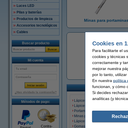
Luces LED
Pilas y baterías
Productos de limpieza
Minas para portamina
Accesorios tecnológicos
Cables
Cookies en 1
Buscar producto
Buscar
Para facilitarte el 
cookies y técnicas 
Mi cuenta
correctamente y ta
mejorar nuestra pá
Sacapuntas
por lo tanto, utiliz
En nuestra
política
funcionan, y cómo c
Si decides rechazar
¿Has olvidado la contraseña?
analíticas (y técnica
Lápices para dibujar
Métodos de pago:
Lápices
Portaminas
Rechaz
Minas para portaminas
Lápices de colores
Contra-
Gomas de borrar
Paypal