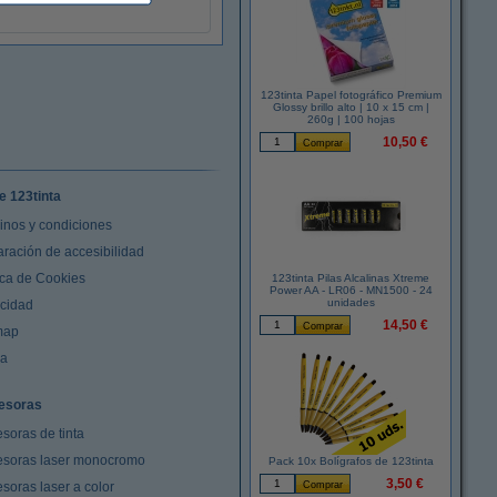
123tinta Papel fotográfico Premium
Glossy brillo alto | 10 x 15 cm |
260g | 100 hojas
10,50 €
e 123tinta
inos y condiciones
aración de accesibilidad
ica de Cookies
123tinta Pilas Alcalinas Xtreme
Power AA - LR06 - MN1500 - 24
unidades
acidad
14,50 €
map
da
esoras
soras de tinta
esoras laser monocromo
Pack 10x Bolígrafos de 123tinta
3,50 €
soras laser a color