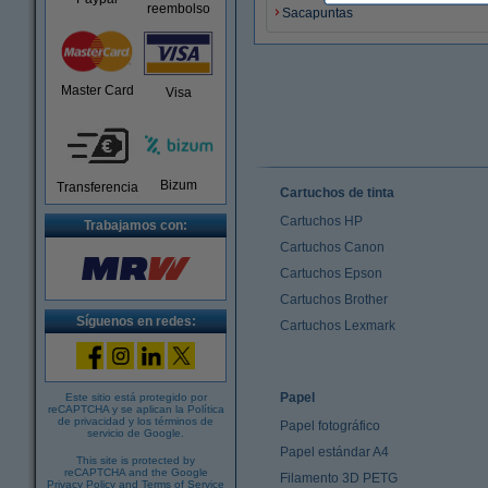
reembolso
Sacapuntas
Master Card
Visa
Bizum
Transferencia
Cartuchos de tinta
Cartuchos HP
Trabajamos con:
Cartuchos Canon
Cartuchos Epson
Cartuchos Brother
Síguenos en redes:
Cartuchos Lexmark
Papel
Este sitio está protegido por
reCAPTCHA y se aplican la
Política
de privacidad
y los
términos de
Papel fotográfico
servicio de Google
.
Papel estándar A4
This site is protected by
reCAPTCHA and the Google
Filamento 3D PETG
Privacy Policy
and
Terms of Service