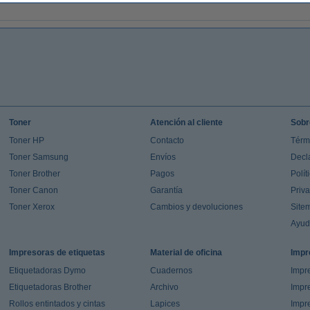
Toner
Atención al cliente
Sobr
Toner HP
Contacto
Térm
Toner Samsung
Envíos
Decl
Toner Brother
Pagos
Polít
Toner Canon
Garantía
Priv
Toner Xerox
Cambios y devoluciones
Site
Ayu
Impresoras de etiquetas
Material de oficina
Impr
Etiquetadoras Dymo
Cuadernos
Impre
Etiquetadoras Brother
Archivo
Impr
Rollos entintados y cintas
Lapices
Impre