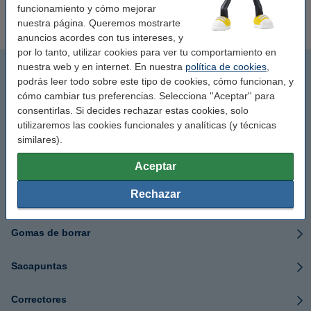
Flautas
funcionamiento y cómo mejorar
nuestra página. Queremos mostrarte
anuncios acordes con tus intereses, y
por lo tanto, utilizar cookies para ver tu comportamiento en
Lápices y accesorios
nuestra web y en internet. En nuestra
política de cookies
,
podrás leer todo sobre este tipo de cookies, cómo funcionan, y
cómo cambiar tus preferencias. Selecciona ''Aceptar'' para
Lápices de colores
consentirlas. Si decides rechazar estas cookies, solo
utilizaremos las cookies funcionales y analíticas (y técnicas
Rotuladores
similares).
Aceptar
Subrayadores
Rechazar
Rotuladores de colores
Gomas de borrar
Sacapuntas
Correctores