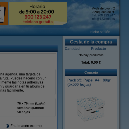
Avda de Lyon, 2
Azuqueca de H.
Tel: 900 123 247
info@123tinta.es
Iniciar sesión
Cesta de la compra
Cantidad
Producto
No hay productos
Total:
0,00 €
Consejo
una agenda, una tarjeta de
una ruta. Puedes hacerlo con un
Pack x5: Papel A4 | 80gr
cilmente las notas adhesivas
(5x500 hojas)
ón y guardarla en tu álbum de
las fácilmente.
76 x 76 mm (LxAn)
semitransparente
50 hojas
En almacén externo