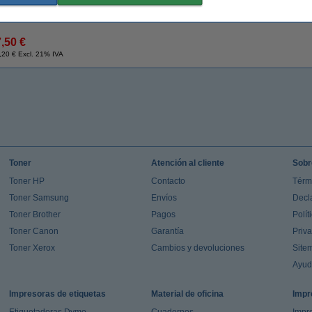
Modelo:
autoadhesivo
Cantidad:
7,50 €
,20 € Excl. 21% IVA
Toner
Atención al cliente
Sobr
Toner HP
Contacto
Térm
Toner Samsung
Envíos
Decl
Toner Brother
Pagos
Polít
Toner Canon
Garantía
Priv
Toner Xerox
Cambios y devoluciones
Site
Ayu
Impresoras de etiquetas
Material de oficina
Impr