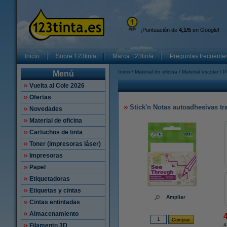
¡Puntuación de
4,1/5
en Google!
Inicio
Sobre 123tinta
Marca 123tinta
Preguntas frecuente
Inicio
Material de oficina
Material escolar
P
Menú
Vuelta al Cole 2026
Ofertas
Stick'n Notas autoadhesivas tr
Novedades
Material de oficina
Cartuchos de tinta
Toner (impresoras láser)
Impresoras
Papel
Etiquetadoras
Etiquetas y cintas
Ampliar
Cintas entintadas
Almacenamiento
Filamento 3D
4