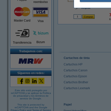
reembolso
Ampliar
6
Master Card
Visa
Bizum
Transferencia
Trabajamos con:
Cartuchos de tinta
Cartuchos HP
Cartuchos Canon
Síguenos en redes:
Cartuchos Epson
Cartuchos Brother
Cartuchos Lexmark
Este sitio está protegido por
reCAPTCHA y se aplican la
Política
de privacidad
y los
términos de
servicio de Google
.
Papel
This site is protected by
reCAPTCHA and the Google
Privacy Policy
and
Terms of Service