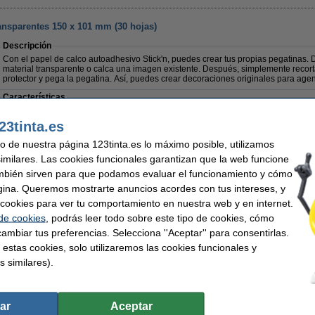
ansparentes 150 x 101 mm (30 hojas)
Descripción
Con el papel de calco autoadhesivo Stick'n, puedes crear tus propias pegatinas. D
material transparente o calca una imagen existente. Después, simplemente recorta 
protector y pega la pegatina. Así, puedes crear decoraciones originales para agen
Características
Marca:
Stick'n
Medidas:
Tipo:
notas
Color:
23tinta.es
Modelo:
autoadhesivo
Cantidad:
uso de nuestra página 123tinta.es lo máximo posible, utilizamos
similares. Las cookies funcionales garantizan que la web funcione
5,50 €
mbién sirven para que podamos evaluar el funcionamiento y cómo
,55 € Excl. 21% IVA
gina. Queremos mostrarte anuncios acordes con tus intereses, y
ar cookies para ver tu comportamiento en nuestra web y en internet.
ansparentes 150 x 203 mm (30 hojas)
 de cookies
, podrás leer todo sobre este tipo de cookies, cómo
ambiar tus preferencias. Selecciona ''Aceptar'' para consentirlas.
Descripción
Con el papel de calco autoadhesivo Stick'n, puedes crear tus propias pegatinas. D
 estas cookies, solo utilizaremos las cookies funcionales y
material transparente o calca una imagen existente. Después, simplemente recorta 
s similares).
protector y pega la pegatina. Así, puedes crear decoraciones originales para agen
Características
Marca:
Stick'n
Medidas:
ar
Aceptar
Tipo:
notas
Color: