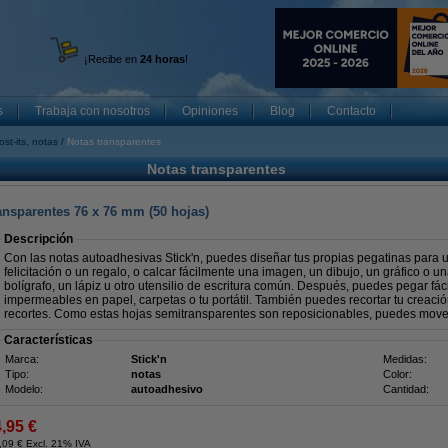
¡Recibe en
24 horas
!
s
Trabaja con nosotros
Opiniones
Blog
Contacto
ost-its, notas
Notas transparentes
Notas transparentes
ansparentes 76 x 76 mm (50 hojas)
Descripción
Con las notas autoadhesivas Stick'n, puedes diseñar tus propias pegatinas para 
felicitación o un regalo, o calcar fácilmente una imagen, un dibujo, un gráfico o 
bolígrafo, un lápiz u otro utensilio de escritura común. Después, puedes pegar fá
impermeables en papel, carpetas o tu portátil. También puedes recortar tu creaci
recortes. Como estas hojas semitransparentes son reposicionables, puedes mover
Características
Marca:
Stick'n
Medidas:
Tipo:
notas
Color:
Modelo:
autoadhesivo
Cantidad:
4,95 €
,09 € Excl. 21% IVA