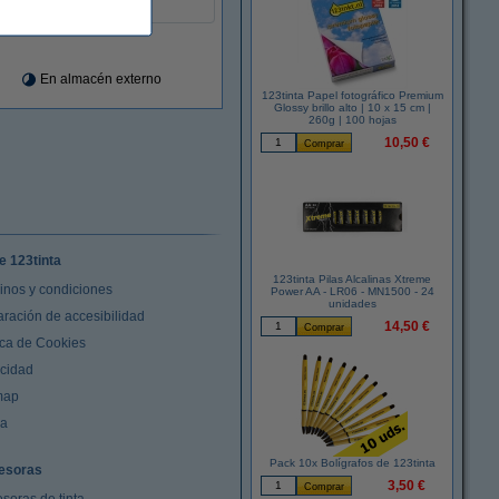
30 hojas
En almacén externo
123tinta Papel fotográfico Premium
Glossy brillo alto | 10 x 15 cm |
260g | 100 hojas
10,50 €
e 123tinta
123tinta Pilas Alcalinas Xtreme
inos y condiciones
Power AA - LR06 - MN1500 - 24
unidades
aración de accesibilidad
14,50 €
ica de Cookies
acidad
map
da
Pack 10x Bolígrafos de 123tinta
esoras
3,50 €