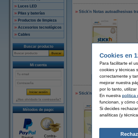
Luces LED
Stick'n Notas autoadhesivas tr
Pilas y baterías
Productos de limpieza
Accesorios tecnológicos
Cables
Buscar producto
Buscar
Cookies en 1
Para facilitarte el 
Mi cuenta
Ampliar
cookies y técnicas 
correctamente y ta
4
mejorar nuestra pá
por lo tanto, utiliz
Stick'n Notas autoadhesivas tr
En nuestra
política
¿Has olvidado la contraseña?
funcionan, y cómo c
Si decides rechazar
Métodos de pago:
analíticas (y técnica
Rechaz
Contra-
Paypal