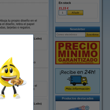
En stock
21,15 €
ibuja tu propio diseño en el
el diseño, retira el papel
das, tarjetas o regalos.
Newsletter
150 x 101 mm (LxAn)
transparente
30 hojas
En almacén externo
ibuja tu propio diseño en el
el diseño, retira el papel
das, tarjetas o regalos.
Productos destacados
150 x 203 mm (LxAn)
transparente