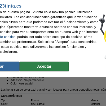
123tinta Cinta adhesiva estándar 19mm x 33m + dispensador
23tinta.es
2,75 €
uso de nuestra página 123tinta.es lo máximo posible, utilizamos
123tinta Bolígrafo 4 colores | Pack 3 uds
similares. Las cookies funcionales garantizan que la web funcione
4,25 €
mbién sirven para que podamos evaluar el funcionamiento y cómo
gina. Queremos mostrarte anuncios acordes con tus intereses, y
¡Recíbelo el lunes!
ar cookies para ver tu comportamiento en nuestra web y en internet.
11,00 €
 de cookies
, podrás leer todo sobre este tipo de cookies, cómo
,09 € Excl. 21% IVA
ambiar tus preferencias. Selecciona ''Aceptar'' para consentirlas.
 estas cookies, solo utilizaremos las cookies funcionales y
76mm) - 100 Hojas
s similares).
Descripción
Estas notas adhesivas azul pastel tienen un tamaño de 76x76mm. Estas notas ad
embalaje contiene 100 hojas.
ar
Aceptar
Especificaciones:
Dimensiones: 75 x 75 mm
Adhesivo: No permanente
Color: Azul pastel
Las hojas son de color azul pastel y son ideales para anotar pequeñas notas, núm
Características
Tipo:
Post-it
Marca:
Color:
azul pastel
Material: