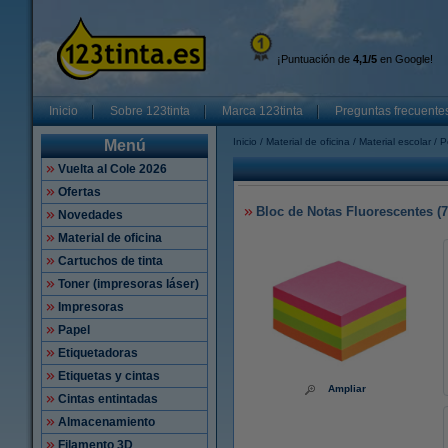
¡Puntuación de
4,1/5
en Google!
Inicio
Sobre 123tinta
Marca 123tinta
Preguntas frecuente
Inicio
Material de oficina
Material escolar
P
Menú
Vuelta al Cole 2026
Ofertas
Bloc de Notas Fluorescentes (
Novedades
Material de oficina
Cartuchos de tinta
Toner (impresoras láser)
Impresoras
Papel
Etiquetadoras
Etiquetas y cintas
Ampliar
Cintas entintadas
Almacenamiento
Filamento 3D