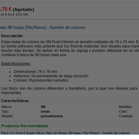
3,75 €
(Agotado)
,10 € Excl. 21% IVA
otas 90 hojas (76x76mm) - Surtido de colores
Descripción
Estas notas de colores de 3M Post-it tienen un tamaño estándar de 76 x 76 mm. E
un borde adhesivo más potente que los Post-its estándar. Son ideales para man
mucho más tiempo. Se apilan en forma de zigzag y pueden utilizarse en un dis
contiene 6 blocs de 90 hojas cada uno.
Especificaciones:
Dimensiones: 76 x 76 mm
Adhesivo: No permanente de larga duración
Colores: Fluorescentes variados
Los blocs son de colores diferentes y llamativos, por lo que son ideales para
importantes.
Características
Marca:
3M
Medidas:
Tipo:
notas
Color:
Modelo:
autoadhesivo
Cantidad:
Productos Recomendados
Pack x3: Post-it Super Sticky Bloc de Notas 90 hojas (76x76mm) - Surtido de colores
32,50 €