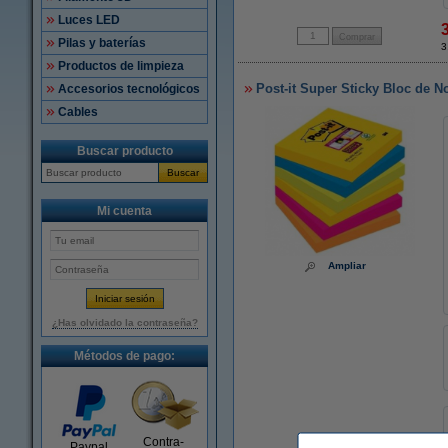
Luces LED
Pilas y baterías
3
Productos de limpieza
Post-it Super Sticky Bloc de N
Accesorios tecnológicos
Cables
Buscar producto
Buscar
Mi cuenta
Ampliar
¿Has olvidado la contraseña?
Métodos de pago:
Contra-
Paypal