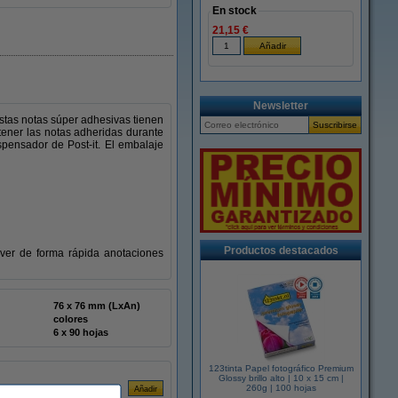
En stock
21,15 €
Newsletter
stas notas súper adhesivas tienen
tener las notas adheridas durante
pensador de Post-it. El embalaje
Productos destacados
 ver de forma rápida anotaciones
76 x 76 mm (LxAn)
colores
6 x 90 hojas
123tinta Papel fotográfico Premium
Glossy brillo alto | 10 x 15 cm |
260g | 100 hojas