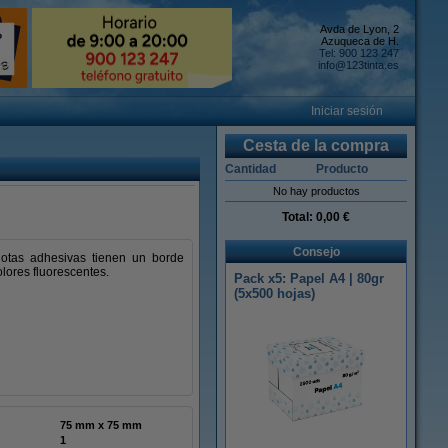
Avda de Lyon, 2
Azuqueca de H.
Tel: 900 123 247
info@123tinta.es
Iniciar sesión
Cesta de la compra
Cantidad
Producto
No hay productos
Total:
0,00 €
Consejo
otas adhesivas tienen un borde
olores fluorescentes.
Pack x5: Papel A4 | 80gr
(5x500 hojas)
75 mm x 75 mm
1