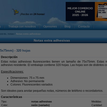
¡Recibe en
24 horas
!
s
Trabaja con nosotros
Opiniones
Blog
Contacto
ost-its, notas
Notas extra adhesivas
Notas extra adhesivas
75x75mm) - 320 hojas
Descripción
Estas notas adhesivas fluorescentes tienen un tamaño de 75x75mm. Estas n
adhesivo resistente. El embalaje contiene 320 hojas. Las hojas son de distintos c
Especificaciones:
Dimensiones: 75 x 75 mm
Adhesivo: No permanente
Colores: Fluorescentes variados
Son ideales para anotar pequeñas notas, números de teléfono o recordatorios.
Características
Tipo:
notas adhesivas
Medidas:
Color:
neón (variado)
Cantidad: