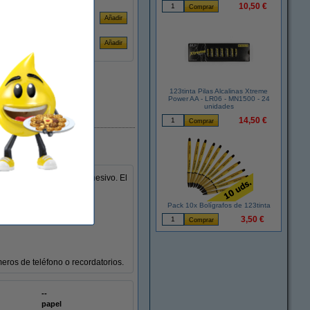
10,50 €
123tinta Pilas Alcalinas Xtreme
Power AA - LR06 - MN1500 - 24
unidades
En stock
14,50 €
hesivas tienen borde adhesivo. El
Pack 10x Bolígrafos de 123tinta
3,50 €
eros de teléfono o recordatorios.
--
papel