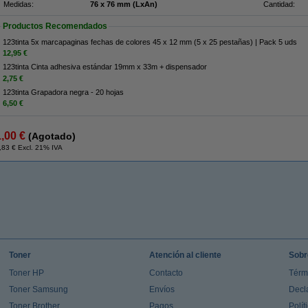
Medidas:
76 x 76 mm (LxAn)
Cantidad:
Productos Recomendados
123tinta 5x marcapaginas fechas de colores 45 x 12 mm (5 x 25 pestañas) | Pack 5 uds
12,95 €
123tinta Cinta adhesiva estándar 19mm x 33m + dispensador
2,75 €
123tinta Grapadora negra - 20 hojas
6,50 €
1,00 €
(Agotado)
,83 € Excl. 21% IVA
Toner
Atención al cliente
Sobr
Toner HP
Contacto
Térm
Toner Samsung
Envíos
Decl
Toner Brother
Pagos
Polít