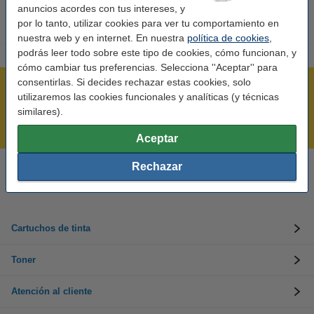
anuncios acordes con tus intereses, y
por lo tanto, utilizar cookies para ver tu comportamiento en
nuestra web y en internet. En nuestra
política de cookies
,
podrás leer todo sobre este tipo de cookies, cómo funcionan, y
cómo cambiar tus preferencias. Selecciona ''Aceptar'' para
consentirlas. Si decides rechazar estas cookies, solo
Rápido y sencillo
utilizaremos las cookies funcionales y analíticas (y técnicas
¡Recibe en 24 horas!
similares).
Mejor Precio Garantizado
Aceptar
Rechazar
Llámanos al 900 123 247
En días laborables de 09:00 a 20:00.
Cartuchos de tinta
Toner
Atención al cliente