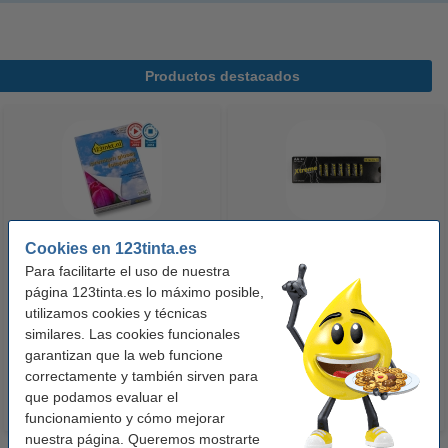
Productos destacados
Cookies en 123tinta.es
123tinta Papel fotográfico
123tinta Pilas Alcalinas Xtreme
Para facilitarte el uso de nuestra
Premium Glossy brillo alto | 10 x
Power AA - LR06 - MN1500 - 24
página 123tinta.es lo máximo posible,
15 cm | 260g | 100 hojas
unidades
utilizamos cookies y técnicas
similares. Las cookies funcionales
10,50 €
14,50 €
Incl. 21% IVA
Incl. 21% IVA
garantizan que la web funcione
correctamente y también sirven para
que podamos evaluar el
funcionamiento y cómo mejorar
nuestra página. Queremos mostrarte