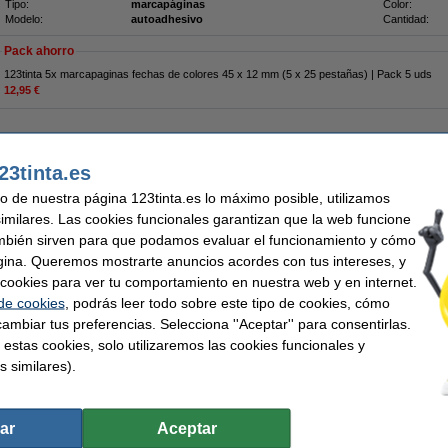
Tipo:
marcapáginas
Color:
Modelo:
autoadhesivo
Cantidad:
Pack ahorro
123tinta 5x marcapaginas fechas de colores 45 x 12 mm (5 x 25 pestañas) | Pack 5 uds
12,95 €
¡Recíbelo en 24 horas!
23tinta.es
2,75 €
,27 € Excl. 21% IVA
uso de nuestra página 123tinta.es lo máximo posible, utilizamos
similares. Las cookies funcionales garantizan que la web funcione
4 colores basicos (11,9 x 43,1 mm)
mbién sirven para que podamos evaluar el funcionamiento y cómo
Descripción
gina. Queremos mostrarte anuncios acordes con tus intereses, y
El pack de Post-it 3M marcapáginas finos con 4 colores contiene:
ar cookies para ver tu comportamiento en nuestra web y en internet.
 de cookies
, podrás leer todo sobre este tipo de cookies, cómo
1x marcapáginas finos azules brillantes (35 unidades)
1x marcapáginas finos amarillos (35 unidades)
ambiar tus preferencias. Selecciona ''Aceptar'' para consentirlas.
1x marcapáginas finos rosas (35 unidades)
 estas cookies, solo utilizaremos las cookies funcionales y
1x marcapáginas finos morados (35 unidades)
s similares).
Características
Marca:
3M
Medidas:
Tipo:
Post-it
Modelo:
Color:
colores
Cantidad:
ar
Aceptar