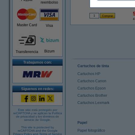
reembolso
4
Master Card
Visa
Bizum
Transferencia
Trabajamos con:
Cartuchos de tinta
Cartuchos HP
Cartuchos Canon
Cartuchos Epson
Síguenos en redes:
Cartuchos Brother
Cartuchos Lexmark
Este sitio está protegido por
reCAPTCHA y se aplican la
Política
de privacidad
y los
términos de
servicio de Google
.
Papel
This site is protected by
Papel fotográfico
reCAPTCHA and the Google
Privacy Policy
and
Terms of Service