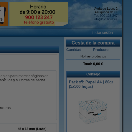
Avda de Lyon, 2
Azuqueca de H.
Tel: 900 123 247
info@123tinta.es
Iniciar sesión
Cesta de la compra
Cantidad
Producto
No hay productos
Total:
0,00 €
Consejo
deales para marcar páginas en
apítulos y su forma de flecha
Pack x5: Papel A4 | 80gr
(5x500 hojas)
ecturas.
45 x 12 mm (LxAn)