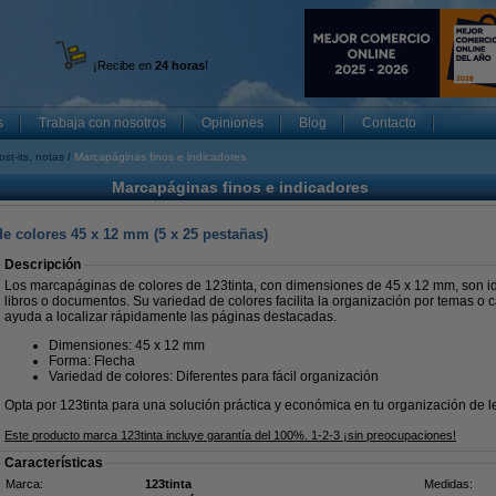
¡Recibe en
24 horas
!
s
Trabaja con nosotros
Opiniones
Blog
Contacto
ost-its, notas
Marcapáginas finos e indicadores
Marcapáginas finos e indicadores
e colores 45 x 12 mm (5 x 25 pestañas)
Descripción
Los marcapáginas de colores de 123tinta, con dimensiones de 45 x 12 mm, son i
libros o documentos. Su variedad de colores facilita la organización por temas o c
ayuda a localizar rápidamente las páginas destacadas.
Dimensiones: 45 x 12 mm
Forma: Flecha
Variedad de colores: Diferentes para fácil organización
Opta por 123tinta para una solución práctica y económica en tu organización de l
Este producto marca 123tinta incluye garantía del 100%. 1-2-3 ¡sin preocupaciones!
Características
Marca:
123tinta
Medidas: