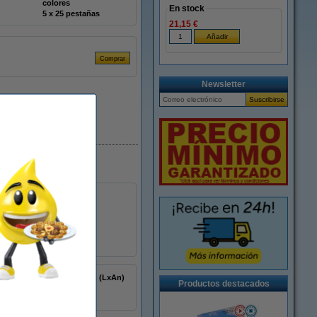
colores
En stock
5 x 25 pestañas
21,15 €
Newsletter
En stock
43,2 x 11,9 mm (LxAn)
Productos destacados
autoadhesivo
140