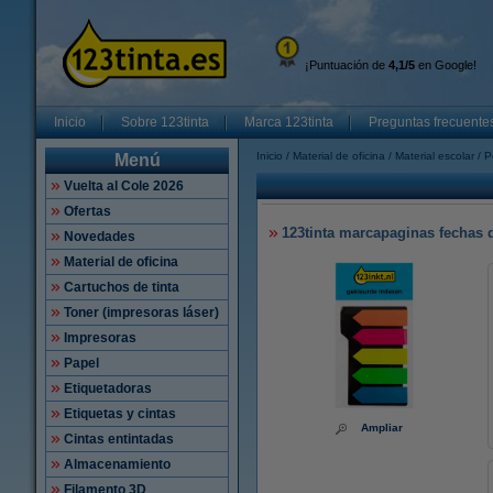
¡Puntuación de
4,1/5
en Google!
Inicio
Sobre 123tinta
Marca 123tinta
Preguntas frecuente
Inicio
Material de oficina
Material escolar
P
Menú
Vuelta al Cole 2026
Ofertas
123tinta marcapaginas fechas d
Novedades
Material de oficina
Cartuchos de tinta
Toner (impresoras láser)
Impresoras
Papel
Etiquetadoras
Etiquetas y cintas
Ampliar
Cintas entintadas
Almacenamiento
Filamento 3D