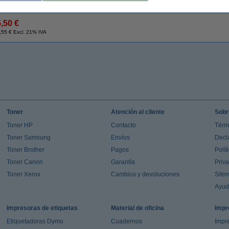
¡Recíbelo en 24 horas!
5,50 €
,55 € Excl. 21% IVA
Toner
Atención al cliente
Sobr
Toner HP
Contacto
Térm
Toner Samsung
Envíos
Decl
Toner Brother
Pagos
Polít
Toner Canon
Garantía
Priv
Toner Xerox
Cambios y devoluciones
Site
Ayu
Impresoras de etiquetas
Material de oficina
Impr
Etiquetadoras Dymo
Cuadernos
Impre