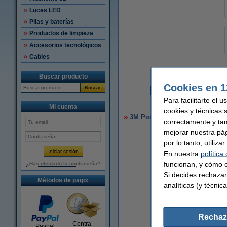
Luces LED
Pilas y baterías
Productos de limpieza
Accesorios tecnológicos
Cables
Buscar producto
Cookies en 1
Buscar
2
Para facilitarte el 
Mi cuenta
cookies y técnicas 
3M Post-it marcapaginas finos 
correctamente y ta
mejorar nuestra pá
por lo tanto, utiliz
En nuestra
política
funcionan, y cómo c
¿Has olvidado la contraseña?
Si decides rechazar
Métodos de pago:
analíticas (y técnica
Ampliar
Rechaz
Contra-
Paypal