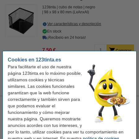
123tinta
cubo de notas
negro
98 x 98 x 80 mm (LxAnxAl)
Ver características y descripción
En stock
¡Recíbelo en 24 horas!
7,50 €
Comprar
Cookies en 123tinta.es
Consejo: añade
Para facilitarte el uso de nuestra
página 123tinta.es lo máximo posible,
Pack ahorro: 3x 123tinta Recambios para cubo de notas
(1000 hojas)
utilizamos cookies y técnicas
11,95 €
similares. Las cookies funcionales
garantizan que la web funcione
correctamente y también sirven para
123tinta Cubo de notas malla negra + recambio (1000 hojas)
que podamos evaluar el
funcionamiento y cómo mejorar
123tinta
cubo de notas
negro
105 x 105 x 90 mm (LxAnxAl)
nuestra página. Queremos mostrarte
anuncios acordes con tus intereses, y
Ver características y descripción
por lo tanto, utilizar cookies para ver tu comportamiento en
En stock
nuestra web y en internet. En nuestra
política de cookies
,