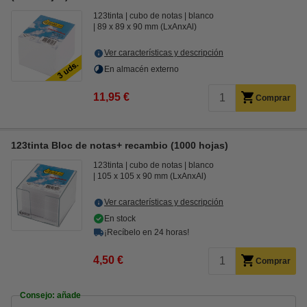
123tinta
cubo de notas
blanco
89 x 89 x 90 mm (LxAnxAl)
Ver características y descripción
En almacén externo
11,95 €
Comprar
123tinta Bloc de notas+ recambio (1000 hojas)
123tinta
cubo de notas
blanco
105 x 105 x 90 mm (LxAnxAl)
Ver características y descripción
En stock
¡Recíbelo en 24 horas!
4,50 €
Comprar
Consejo: añade