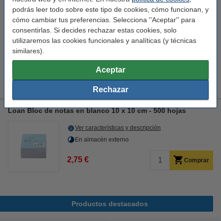
¡Recíbelo en 24 horas!
podrás leer todo sobre este tipo de cookies, cómo funcionan, y
cómo cambiar tus preferencias. Selecciona ''Aceptar'' para
10,95 €
Comprar
consentirlas. Si decides rechazar estas cookies, solo
utilizaremos las cookies funcionales y analíticas (y técnicas
similares).
Consejo: añade
Pack ahorro: 3x 123tinta Recambios para cubo de notas
Aceptar
(1000 hojas)
11,95 €
Rechazar
Loan Bloc de notas en blanco 10 x 10 cm - 500 hojas
Ver características y descripción
En almacén externo
2,75 €
Comprar
Productos destacados