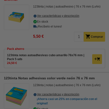
123tinta
notas
autoadhesivo
76 x 76 mm (LxAn)
Ver características y descripción
En stock
¡Recíbelo el lunes!
5,50 €
Comprar
Pack ahorro
123tinta notas autoadhesivas cubo amarillo 76x76 mm |
Pack 5 uds
24,50 €
123tinta Notas adhesivas color verde neón 76 x 76 mm
123tinta
notas
autoadhesivo
76 x 76 mm (LxAn)
Ver características y descripción
¡Ahorra casi un
25%
en comparación con el
original!