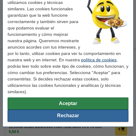
utilizamos cookies y técnicas
7,25 €
Comprar
similares. Las cookies funcionales
garantizan que la web funcione
correctamente y también sirven para
¡Ahorra casi un
25%
en comparación con el original!
que podamos evaluar el
123tinta Notas adhesivas neon mix 76 x 76 mm 400 hojas
funcionamiento y cómo mejorar
5,50 €
nuestra página. Queremos mostrarte
anuncios acordes con tus intereses, y
por lo tanto, utilizar cookies para ver tu comportamiento en
Post-it 3M bloc de notas rosa neón 76 x 76 mm
nuestra web y en internet. En nuestra
política de cookies
,
3M
notas
autoadhesivo
76 x 76 mm (LxAn)
podrás leer todo sobre este tipo de cookies, cómo funcionan, y
cómo cambiar tus preferencias. Selecciona ''Aceptar'' para
Ver características y descripción
consentirlas. Si decides rechazar estas cookies, solo
En stock
utilizaremos las cookies funcionales y analíticas (y técnicas
¡Recíbelo el lunes!
similares).
7,25 €
Comprar
Aceptar
Rechazar
¡Ahorra casi un
25%
en comparación con el original!
123tinta Notas adhesivas color rosa neón 76 x 76 mm
5,50 €