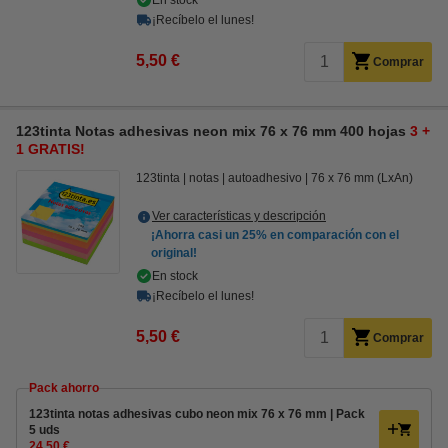
En stock
¡Recíbelo el lunes!
5,50 €
Comprar
123tinta Notas adhesivas neon mix 76 x 76 mm 400 hojas
3 +
1 GRATIS!
123tinta
notas
autoadhesivo
76 x 76 mm (LxAn)
Ver características y descripción
¡Ahorra casi un
25%
en comparación con el
original!
En stock
¡Recíbelo el lunes!
5,50 €
Comprar
Pack ahorro
123tinta notas adhesivas cubo neon mix 76 x 76 mm | Pack
5 uds
24,50 €