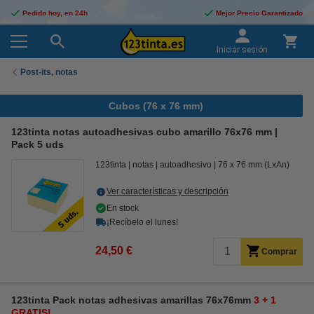
Pedido hoy, en 24h
Mejor Precio Garantizado
Iniciar sesión
Post-its, notas
Cubos (76 x 76 mm)
123tinta notas autoadhesivas cubo amarillo 76x76 mm |
Pack 5 uds
123tinta
notas
autoadhesivo
76 x 76 mm (LxAn)
Ver características y descripción
En stock
¡Recíbelo el lunes!
24,50 €
Comprar
123tinta Pack notas adhesivas amarillas 76x76mm
3 + 1
GRATIS!