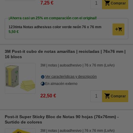
7,25 €
Comprar
¡Ahorra casi un
25%
en comparación con el original!
123tinta Notas adhesivas color verde neón 76 x 76 mm
5,50 €
3M Post-it cubo de notas amarillas | recicladas | 76x76 mm |
16 blocs
3M
notas
autoadhesivo
76 x 76 mm (LxAn)
Ver características y descripción
En almacén externo
22,50 €
Comprar
Post-it Super Sticky Bloc de Notas 90 hojas (76x76mm) -
Surtido de colores
3M
notas
autoadhesivo
76 x 76 mm (LxAn)