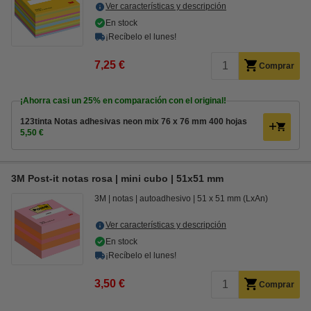
Ver características y descripción
En stock
¡Recíbelo el lunes!
7,25 €
Comprar
¡Ahorra casi un
25%
en comparación con el original!
123tinta Notas adhesivas neon mix 76 x 76 mm 400 hojas
5,50 €
3M Post-it notas rosa | mini cubo | 51x51 mm
3M
notas
autoadhesivo
51 x 51 mm (LxAn)
Ver características y descripción
En stock
¡Recíbelo el lunes!
3,50 €
Comprar