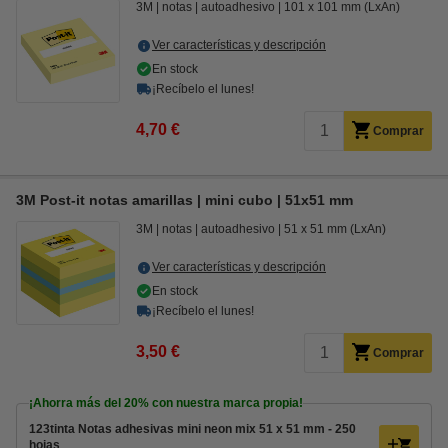
3M
notas
autoadhesivo
101 x 101 mm (LxAn)
Ver características y descripción
En stock
¡Recíbelo el lunes!
4,70 €
Comprar
3M Post-it notas amarillas | mini cubo | 51x51 mm
3M
notas
autoadhesivo
51 x 51 mm (LxAn)
Ver características y descripción
En stock
¡Recíbelo el lunes!
3,50 €
Comprar
¡Ahorra más del
20%
con nuestra marca propia!
123tinta Notas adhesivas mini neon mix 51 x 51 mm - 250
hojas