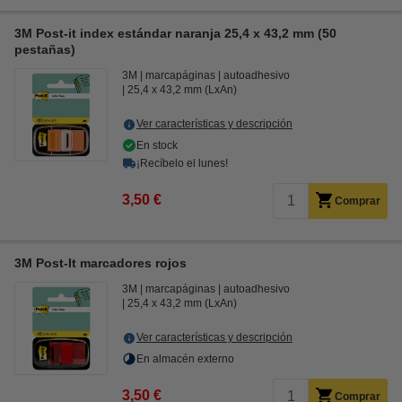
3M Post-it index estándar naranja 25,4 x 43,2 mm (50
pestañas)
3M
marcapáginas
autoadhesivo
25,4 x 43,2 mm (LxAn)
Ver características y descripción
En stock
¡Recíbelo el lunes!
3,50 €
Comprar
3M Post-It marcadores rojos
3M
marcapáginas
autoadhesivo
25,4 x 43,2 mm (LxAn)
Ver características y descripción
En almacén externo
3,50 €
Comprar