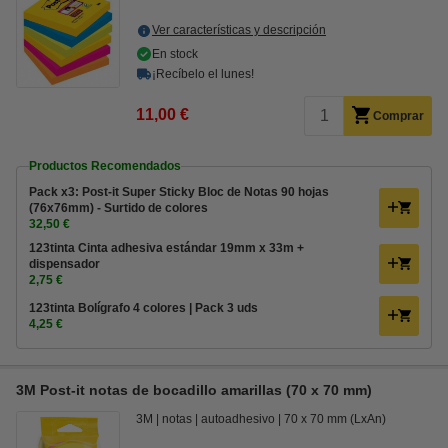
Ver características y descripción
En stock
¡Recíbelo el lunes!
11,00 €
Comprar
Productos Recomendados
Pack x3: Post-it Super Sticky Bloc de Notas 90 hojas
(76x76mm) - Surtido de colores
32,50 €
123tinta Cinta adhesiva estándar 19mm x 33m +
dispensador
2,75 €
123tinta Bolígrafo 4 colores | Pack 3 uds
4,25 €
3M Post-it notas de bocadillo amarillas (70 x 70 mm)
3M
notas
autoadhesivo
70 x 70 mm (LxAn)