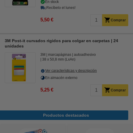
En stock
¡Recíbelo el lunes!
5,50 €
Comprar
3M Post-it curvados rigidos para colgar en carpetas | 24
unidades
3M
marcapáginas
autoadhesivo
38 x 50,8 mm (LxAn)
Ver características y descripción
En almacén externo
5,25 €
Comprar
Productos destacados