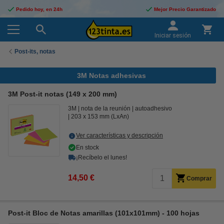
Pedido hoy, en 24h
Mejor Precio Garantizado
Iniciar sesión
Post-its, notas
3M Notas adhesivas
3M Post-it notas (149 x 200 mm)
3M
nota de la reunión
autoadhesivo
203 x 153 mm (LxAn)
Ver características y descripción
En stock
¡Recíbelo el lunes!
14,50 €
Comprar
Post-it Bloc de Notas amarillas (101x101mm) - 100 hojas