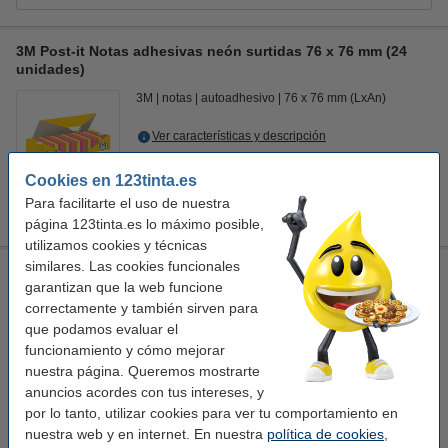
3M Post-it Notas adhesivas neón surtidas 76 x 76 mm (24
unidades)
3M
notas
autoadhesivo
76 x 76 mm (LxAn)
Ver características y descripción
En almacén externo
Cookies en 123tinta.es
29,50 €
Para facilitarte el uso de nuestra
Comprar
página 123tinta.es lo máximo posible,
utilizamos cookies y técnicas
similares. Las cookies funcionales
3M Post-It Super Sticky Oasis 76 x 76 mm (5 unidades)
garantizan que la web funcione
3M
notas
autoadhesivo
76 x 76 mm (LxAn)
correctamente y también sirven para
que podamos evaluar el
Ver características y descripción
funcionamiento y cómo mejorar
En stock
nuestra página. Queremos mostrarte
¡Recíbelo el lunes!
anuncios acordes con tus intereses, y
por lo tanto, utilizar cookies para ver tu comportamiento en
9,50 €
Comprar
nuestra web y en internet. En nuestra
política de cookies
,