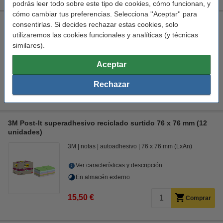
podrás leer todo sobre este tipo de cookies, cómo funcionan, y
cómo cambiar tus preferencias. Selecciona ''Aceptar'' para
3M Post-It Super Sticky Boost 76 x 76 mm (5 unidades)
consentirlas. Si decides rechazar estas cookies, solo
utilizaremos las cookies funcionales y analíticas (y técnicas
3M
notas
autoadhesivo
76 x 76 mm (LxAn)
similares).
Ver características y descripción
Aceptar
En almacén externo
Rechazar
9,50 €
Comprar
3M Post-It superadhesivo reciclado surtido 76 x 76 mm (12
unidades)
3M
notas
autoadhesivo
76 x 76 mm (LxAn)
Ver características y descripción
En almacén externo
15,50 €
Comprar