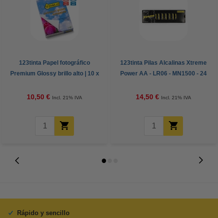
123tinta Papel fotográfico
123tinta Pilas Alcalinas Xtreme
Premium Glossy brillo alto | 10 x
Power AA - LR06 - MN1500 - 24
15 cm | 260g | 100 hojas
unidades
10,50 €
14,50 €
Incl. 21% IVA
Incl. 21% IVA
Rápido y sencillo