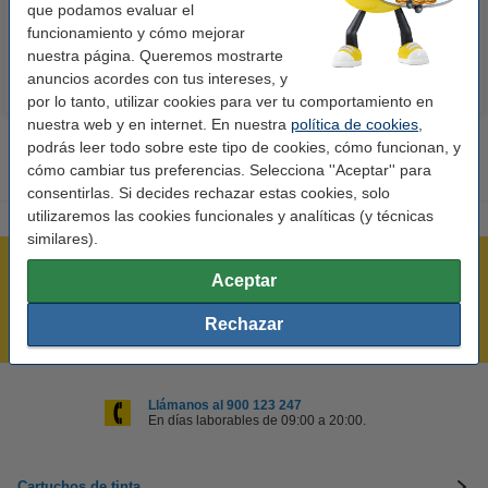
10,50 €
14,50 €
que podamos evaluar el
Incl. 21% IVA
Incl. 21% IVA
funcionamiento y cómo mejorar
nuestra página. Queremos mostrarte
anuncios acordes con tus intereses, y
por lo tanto, utilizar cookies para ver tu comportamiento en
nuestra web y en internet. En nuestra
política de cookies
,
podrás leer todo sobre este tipo de cookies, cómo funcionan, y
cómo cambiar tus preferencias. Selecciona ''Aceptar'' para
consentirlas. Si decides rechazar estas cookies, solo
utilizaremos las cookies funcionales y analíticas (y técnicas
similares).
Rápido y sencillo
Aceptar
¡Recibe en 24 horas!
Rechazar
Mejor Precio Garantizado
Llámanos al 900 123 247
En días laborables de 09:00 a 20:00.
Cartuchos de tinta