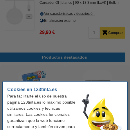
Cargador QI
blanco
90 x 13,3 mm (LxAl)
Belkin
Ver características y descripción
En almacén externo
29,90 €
Comprar
Productos destacados
Cookies en 123tinta.es
Para facilitarte el uso de nuestra
página 123tinta.es lo máximo posible,
utilizamos cookies y técnicas
123tinta Papel fotográfico
123tinta Pilas Alcalinas Xtreme
similares. Las cookies funcionales
Premium Glossy brillo alto | 10 x
Power AA - LR06 - MN1500 - 24
garantizan que la web funcione
15 cm | 260g | 100 hojas
unidades
correctamente y también sirven para