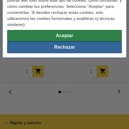
podrás leer todo sobre este tipo de cookies, cómo funcionan, y
cómo cambiar tus preferencias. Selecciona ''Aceptar'' para
consentirlas. Si decides rechazar estas cookies, solo
utilizaremos las cookies funcionales y analíticas (y técnicas
similares).
Canon PG-575 cartucho de tinta
Canon PG-575/CL-576
Aceptar
negro (marca 123tinta)
cartuchos de tinta (marca
Rechazar
123tinta) | Pack negro + color
19,50 €
39,50 €
Incl. 21% IVA
Incl. 21% IVA
Rápido y sencillo