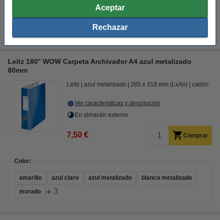
Aceptar
amarillo
azul claro
azul metalizado
blanco metalizado
+
Rechazar
3
morado
Leitz 180° WOW Carpeta Archivador A4 azul metalizado
80mm
Leitz
azul metalizado
285 x 318 mm (LxAn)
cartón
Ver características y descripción
En almacén externo
7,50 €
Comprar
Color:
amarillo
azul claro
azul metalizado
blanco metalizado
+
3
morado