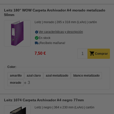
Leitz 180° WOW Carpeta Archivador A4 morado metalizado
50mm
Leitz
morado
285 x 318 mm (LxAn)
cartón
Ver características y descripción
En stock
¡Recíbelo mañana!
7,50 €
Comprar
Color:
amarillo
azul claro
azul metalizado
blanco metalizado
+
3
morado
Leitz 1074 Carpeta Archivador A4 negro 77mm
Leitz
negro
364 x 230 mm (LxAn)
cartón