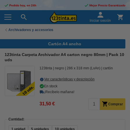
Pedido hoy, en 24h
Mejor Precio Garantizado
Iniciar sesión
Archivadores y accesorios
Cartón A4 ancho
123tinta Carpeta Archivador A4 carton negro 80mm | Pack 10
uds
123tinta
negro
286 x 318 mm (LxAn)
cartón
Ver características y descripción
En stock
¡Recíbelo mañana!
31,50 €
Comprar
Cantidad:
1 unidad
5 unidades
10 unidades