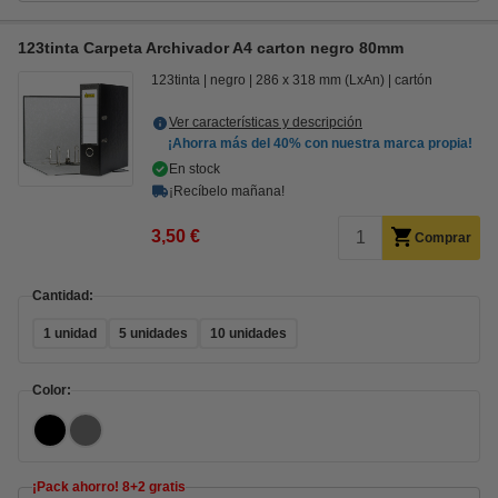
123tinta Carpeta Archivador A4 carton negro 80mm
123tinta
negro
286 x 318 mm (LxAn)
cartón
Ver características y descripción
¡Ahorra más del
40%
con nuestra marca propia!
En stock
¡Recíbelo mañana!
3,50 €
Comprar
Cantidad:
1 unidad
5 unidades
10 unidades
Color:
¡Pack ahorro! 8+2 gratis