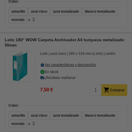
Color:
amarillo
azul claro
azul metalizado
blanco metalizado
+
3
morado
Leitz 180° WOW Carpeta Archivador A4 turqueza metalizado
50mm
Leitz
azul claro
285 x 318 mm (LxAn)
cartón
Ver características y descripción
En stock
¡Recíbelo mañana!
7,50 €
Comprar
Color:
amarillo
azul claro
azul metalizado
blanco metalizado
+
3
morado