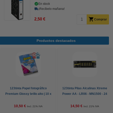
En stock
¡Recíbelo mañana!
2,50 €
Comprar
Productos destacados
123tinta Papel fotográfico
123tinta Pilas Alcalinas Xtreme
Premium Glossy brillo alto | 10 x
Power AA - LR06 - MN1500 - 24
15 cm | 260g | 100 hojas
unidades
10,50 €
14,50 €
Incl. 21% IVA
Incl. 21% IVA