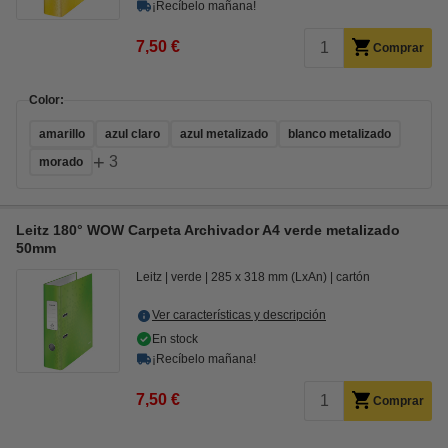
¡Recíbelo mañana!
7,50 €
Comprar
Color:
amarillo
azul claro
azul metalizado
blanco metalizado
+
3
morado
Leitz 180° WOW Carpeta Archivador A4 verde metalizado
50mm
Leitz
verde
285 x 318 mm (LxAn)
cartón
Ver características y descripción
En stock
¡Recíbelo mañana!
7,50 €
Comprar