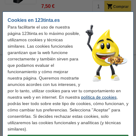
7,50 €
Comprar
Cookies en 123tinta.es
Color:
Para facilitarte el uso de nuestra
amarillo
azul claro
azul metalizado
blanco metalizado
página 123tinta.es lo máximo posible,
utilizamos cookies y técnicas
+
3
morado
similares. Las cookies funcionales
garantizan que la web funcione
correctamente y también sirven para
Leitz 180° WOW Carpeta Archivador A4 blanco metalizado
que podamos evaluar el
80mm
funcionamiento y cómo mejorar
Leitz
blanco metalizado
285 x 318 mm (LxAn)
nuestra página. Queremos mostrarte
cartón
anuncios acordes con tus intereses, y
por lo tanto, utilizar cookies para ver tu comportamiento en
Ver características y descripción
nuestra web y en internet. En nuestra
política de cookies
,
En stock
podrás leer todo sobre este tipo de cookies, cómo funcionan, y
¡Recíbelo mañana!
cómo cambiar tus preferencias. Selecciona ''Aceptar'' para
consentirlas. Si decides rechazar estas cookies, solo
7,50 €
Comprar
utilizaremos las cookies funcionales y analíticas (y técnicas
similares).
Color: