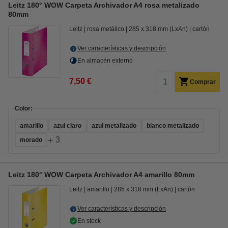
Leitz 180° WOW Carpeta Archivador A4 rosa metalizado
80mm
Leitz
rosa metálico
285 x 318 mm (LxAn)
cartón
Ver características y descripción
En almacén externo
7,50 €
Comprar
Color:
amarillo
azul claro
azul metalizado
blanco metalizado
+
3
morado
Leitz 180° WOW Carpeta Archivador A4 amarillo 80mm
Leitz
amarillo
285 x 318 mm (LxAn)
cartón
Ver características y descripción
En stock