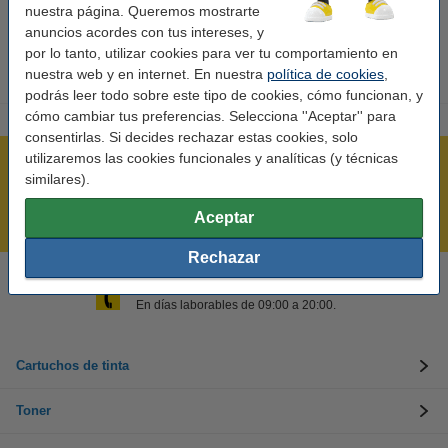
nuestra página. Queremos mostrarte
Agregue color a su espacio de trabajo con este esencial archivador Leitz
anuncios acordes con tus intereses, y
WOW.
por lo tanto, utilizar cookies para ver tu comportamiento en
nuestra web y en internet. En nuestra
política de cookies
,
podrás leer todo sobre este tipo de cookies, cómo funcionan, y
cómo cambiar tus preferencias. Selecciona ''Aceptar'' para
consentirlas. Si decides rechazar estas cookies, solo
utilizaremos las cookies funcionales y analíticas (y técnicas
Rápido y sencillo
similares).
¡Recibe en 24 horas!
Aceptar
Mejor Precio Garantizado
Rechazar
Llámanos al 900 123 247
En días laborables de 09:00 a 20:00.
Cartuchos de tinta
Toner