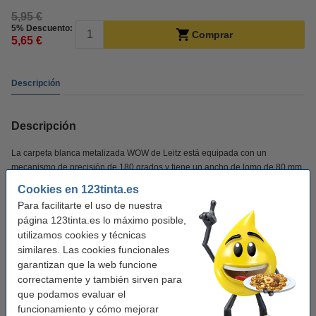
5,95 €
5% Descuento:
Comprar
5,65 €
Descripción
Descripción
La carpeta blanca metalizada WOW de Leitz está equipada con un
mecanismo de precisión de 180 grados y tiene un ancho de lomo de 80 mm.
Esta carpeta está hecha de cartón resistente y cubierta con papel impreso,
Cookies en 123tinta.es
lo que le da a la carpeta una apariencia profesional y elegante. El archivo
Para facilitarte el uso de nuestra
tiene una capacidad de 600 hojas de papel A4 de 80 gramos.
página 123tinta.es lo máximo posible,
utilizamos cookies y técnicas
Especificaciones:
similares. Las cookies funcionales
Color: blanco metalizado
garantizan que la web funcione
Medidas: 285 x 318 mm
correctamente y también sirven para
Ancho parte posterior: 80 mm
que podamos evaluar el
funcionamiento y cómo mejorar