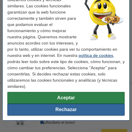
35 W
96
2700 K
36
similares. Las cookies funcionales
garantizan que la web funcione
Ver características y descripción
correctamente y también sirven para
En stock
que podamos evaluar el
¡Recíbelo el lunes!
funcionamiento y cómo mejorar
nuestra página. Queremos mostrarte
3,95 €
Comprar
anuncios acordes con tus intereses, y
por lo tanto, utilizar cookies para ver tu comportamiento en
Compra en pack
nuestra web y en internet. En nuestra
política de cookies
,
podrás leer todo sobre este tipo de cookies, cómo funcionan, y
Pack Ahorro: 6x Osram Bombilla LED GU10 2700K 2,4W
(35W)
cómo cambiar tus preferencias. Selecciona ''Aceptar'' para
22,50 €
consentirlas. Si decides rechazar estas cookies, solo
utilizaremos las cookies funcionales y analíticas (y técnicas
similares).
Philips bombilla LED GU10 4000K de 3,5W (35W)
Aceptar
35 W
4000 K
80
50-60Hz
Rechazar
Ver características y descripción
En stock
¡Recíbelo el lunes!