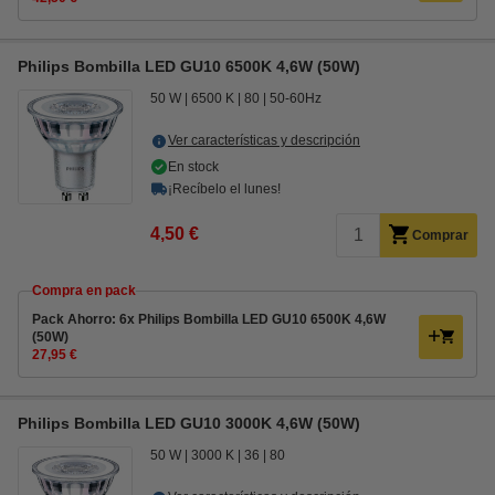
Philips Bombilla LED GU10 6500K 4,6W (50W)
50 W
6500 K
80
50-60Hz
Ver características y descripción
En stock
¡Recíbelo el lunes!
4,50 €
Comprar
Compra en pack
Pack Ahorro: 6x Philips Bombilla LED GU10 6500K 4,6W
(50W)
27,95 €
Philips Bombilla LED GU10 3000K 4,6W (50W)
50 W
3000 K
36
80