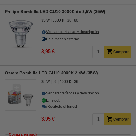
Philips Bombilla LED GU10 3000K de 3,5W (35W)
35 W
3000 K
36
80
Ver características y descripción
En almacén externo
3,95 €
Comprar
Osram Bombilla LED GU10 4000K 2,4W (35W)
35 W
96
4000 K
36
Ver características y descripción
En stock
¡Recíbelo el lunes!
3,95 €
Comprar
Compra en pack