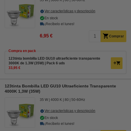
35 W
3000 K
80
50-60Hz
Ver características y descripción
En stock
¡Recíbelo el lunes!
6,95 €
Comprar
Compra en pack
123tinta bombilla LED GU10 ultraeficiente transparente
3000K de 1.3W (35W) | Pack 6 uds
33,95 €
123tinta Bombilla LED GU10 Ultraeficiente Transparente
4000K 1,3W (35W)
35 W
4000 K
80
50-60Hz
Ver características y descripción
En stock
¡Recíbelo el lunes!