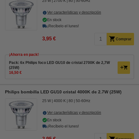
25 W
2700 K
80
50-60Hz
Ver características y descripción
En stock
¡Recíbelo el lunes!
3,95 €
Comprar
¡Ahorra en pack!
Pack: 6x Philips foco LED GU10 de cristal 2700K de 2,7W
(25W)
16,50 €
Philips bombilla LED GU10 cristal 4000K de 2.7W (25W)
25 W
4000 K
80
50-60Hz
Ver características y descripción
En stock
¡Recíbelo el lunes!
3,95 €