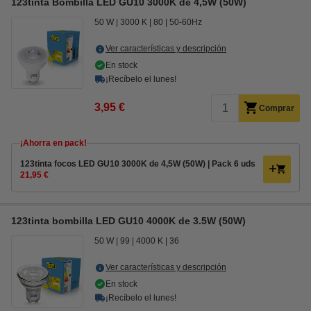
123tinta Bombilla LED GU10 3000K de 4,5W (50W)
50 W
3000 K
80
50-60Hz
Ver características y descripción
En stock
¡Recíbelo el lunes!
3,95 €
Comprar
¡Ahorra en pack!
123tinta focos LED GU10 3000K de 4,5W (50W) | Pack 6 uds
21,95 €
123tinta bombilla LED GU10 4000K de 3.5W (50W)
50 W
99
4000 K
36
Ver características y descripción
En stock
¡Recíbelo el lunes!