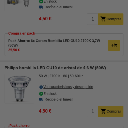
En stock
¡Recíbelo el lunes!
4,50 €
Comprar
Compra en pack
Pack Ahorro: 6x Osram Bombilla LED GU10 2700K 3,7W
(50W)
25,50 €
Philips bombilla LED GU10 de cristal de 4.6 W (50W)
50 W
2700 K
80
50-60Hz
Ver características y descripción
En stock
¡Recíbelo el lunes!
4,50 €
Comprar
¡Pack ahorro!