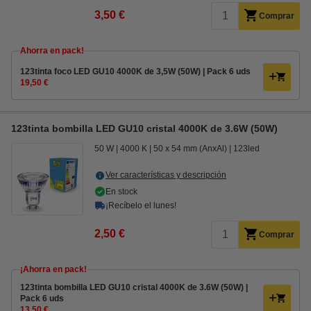
3,50 €
Comprar
Ahorra en pack!
123tinta foco LED GU10 4000K de 3,5W (50W) | Pack 6 uds
19,50 €
123tinta bombilla LED GU10 cristal 4000K de 3.6W (50W)
50 W
4000 K
50 x 54 mm (AnxAl)
123led
Ver características y descripción
En stock
¡Recíbelo el lunes!
2,50 €
Comprar
¡Ahorra en pack!
123tinta bombilla LED GU10 cristal 4000K de 3.6W (50W) |
Pack 6 uds
13,50 €