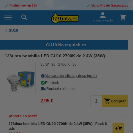
Pedido hoy, en 24h
Mejor Precio Garantizado
Iniciar sesión
GU10
GU10 No regulables
123tinta bombilla LED GU10 2700K de 2.4W (35W)
35 W
96
2700 K
36
Ver características y descripción
En stock
¡Recíbelo el lunes!
2,95 €
Comprar
¡Ahorra en pack!
123tinta bombilla LED GU10 2700K de 2.4W (35W) | Pack 6
uds