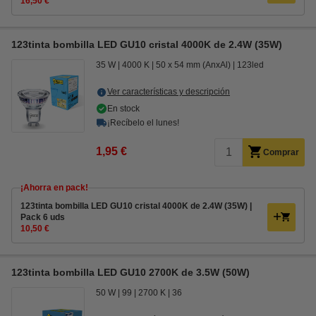
16,50 €
123tinta bombilla LED GU10 cristal 4000K de 2.4W (35W)
35 W
4000 K
50 x 54 mm (AnxAl)
123led
Ver características y descripción
En stock
¡Recíbelo el lunes!
1,95 €
Comprar
¡Ahorra en pack!
123tinta bombilla LED GU10 cristal 4000K de 2.4W (35W) |
Pack 6 uds
10,50 €
123tinta bombilla LED GU10 2700K de 3.5W (50W)
50 W
99
2700 K
36