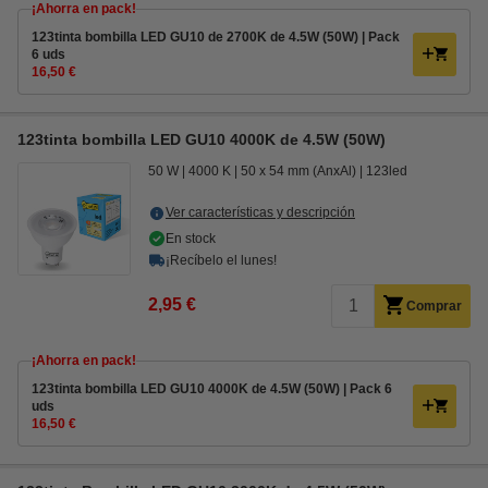
¡Ahorra en pack!
123tinta bombilla LED GU10 de 2700K de 4.5W (50W) | Pack
6 uds
16,50 €
123tinta bombilla LED GU10 4000K de 4.5W (50W)
50 W
4000 K
50 x 54 mm (AnxAl)
123led
Ver características y descripción
En stock
¡Recíbelo el lunes!
2,95 €
Comprar
¡Ahorra en pack!
123tinta bombilla LED GU10 4000K de 4.5W (50W) | Pack 6
uds
16,50 €