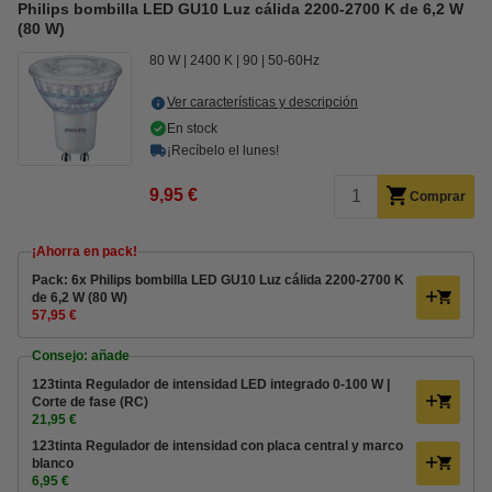
Philips bombilla LED GU10 Luz cálida 2200-2700 K de 6,2 W
(80 W)
80 W
2400 K
90
50-60Hz
Ver características y descripción
En stock
¡Recíbelo el lunes!
9,95 €
Comprar
¡Ahorra en pack!
Pack: 6x Philips bombilla LED GU10 Luz cálida 2200-2700 K
de 6,2 W (80 W)
57,95 €
Consejo: añade
123tinta Regulador de intensidad LED integrado 0-100 W |
Corte de fase (RC)
21,95 €
123tinta Regulador de intensidad con placa central y marco
blanco
6,95 €