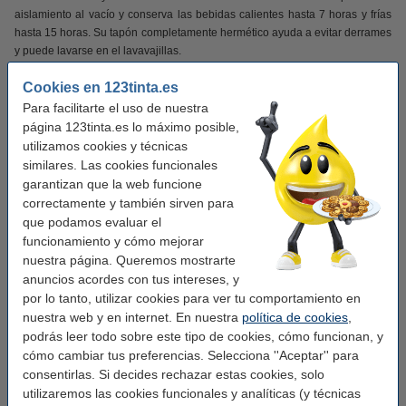
aislamiento al vacío y conserva las bebidas calientes hasta 7 horas y frías
hasta 15 horas. Su tapón completamente hermético ayuda a evitar derrames
y puede lavarse en el lavavajillas.
Capacidad: 500 ml.
Cookies en 123tinta.es
Material: acero inoxidable.
Para facilitarte el uso de nuestra
Aislamiento al vacío de doble pared.
página 123tinta.es lo máximo posible,
Mantiene el calor hasta 7 horas.
utilizamos cookies y técnicas
Mantiene el frío hasta 15 horas.
similares. Las cookies funcionales
Tapón hermético.
garantizan que la web funcione
Libre de BPA.
correctamente y también sirven para
Apta para lavavajillas.
que podamos evaluar el
Color: azul sereno.
funcionamiento y cómo mejorar
nuestra página. Queremos mostrarte
Consejo: mira el
vídeo de la botella Leitz Cosy azul sereno
anuncios acordes con tus intereses, y
por lo tanto, utilizar cookies para ver tu comportamiento en
nuestra web y en internet. En nuestra
política de cookies
,
Características
podrás leer todo sobre este tipo de cookies, cómo funcionan, y
cómo cambiar tus preferencias. Selecciona ''Aceptar'' para
Marca:
Leitz
consentirlas. Si decides rechazar estas cookies, solo
utilizaremos las cookies funcionales y analíticas (y técnicas
Color:
azul