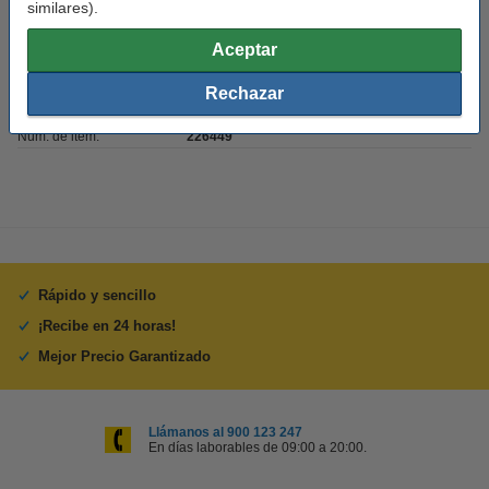
similares).
Modelo:
botella de agua
Aceptar
Material:
acero inoxidable
Rechazar
Volumen:
500 ml
Núm. de item:
226449
Rápido y sencillo
¡Recibe en 24 horas!
Mejor Precio Garantizado
Llámanos al 900 123 247
En días laborables de 09:00 a 20:00.