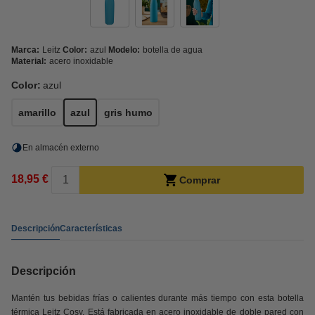
Marca:
Leitz
Color:
azul
Modelo:
botella de agua
Material:
acero inoxidable
Color:
azul
amarillo
azul
gris humo
En almacén externo
18,95 €
Comprar
Descripción
Características
Descripción
Mantén tus bebidas frías o calientes durante más tiempo con esta botella
térmica Leitz Cosy. Está fabricada en acero inoxidable de doble pared con