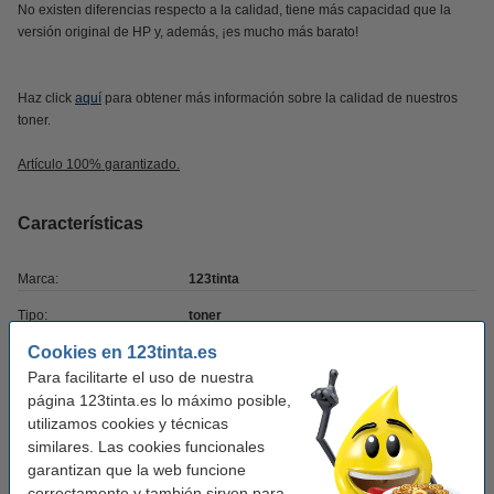
No existen diferencias respecto a la calidad, tiene más capacidad que la
versión original de HP y, además, ¡es mucho más barato!
Haz click
aquí
para obtener más información sobre la calidad de nuestros
toner.
Artículo 100% garantizado.
Características
Marca:
123tinta
Tipo:
toner
Cookies en 123tinta.es
Color:
negro
Para facilitarte el uso de nuestra
Capacidad:
± 2.000 páginas
página 123tinta.es lo máximo posible,
utilizamos cookies y técnicas
Núm. de item:
039929
similares. Las cookies funcionales
garantizan que la web funcione
Añade el pack doble
correctamente y también sirven para