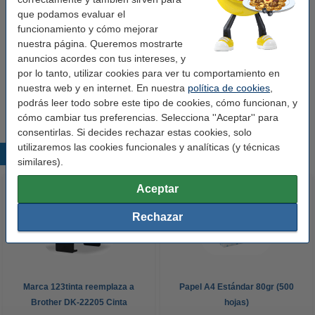
que podamos evaluar el
HP 85A (CE285A) Pack doble toner negro
funcionamiento y cómo mejorar
(marca 123tinta)
95,00 €
nuestra página. Queremos mostrarte
anuncios acordes con tus intereses, y
por lo tanto, utilizar cookies para ver tu comportamiento en
Consejo
nuestra web y en internet. En nuestra
política de cookies
,
Te recomendamos comprar este toner marca 123tinta en lugar del
HP.
podrás leer todo sobre este tipo de cookies, cómo funcionan, y
cómo cambiar tus preferencias. Selecciona ''Aceptar'' para
consentirlas. Si decides rechazar estas cookies, solo
utilizaremos las cookies funcionales y analíticas (y técnicas
Productos destacados
similares).
Aceptar
Rechazar
Marca 123tinta reemplaza a
Papel A4 Estándar 80gr (500
Brother DK-22205 Cinta
hojas)