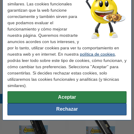
similares. Las cookies funcionales
Capacidad:
± 10.000 páginas
garantizan que la web funcione
Núm. de item:
055453
correctamente y también sirven para
que podamos evaluar el
funcionamiento y cómo mejorar
Añade el pack doble
nuestra página. Queremos mostrarte
anuncios acordes con tus intereses, y
Marca 123tinta - HP 59X (CF259X) toner negro
XL | Pack 2 uds
por lo tanto, utilizar cookies para ver tu comportamiento en
255,00 €
nuestra web y en internet. En nuestra
política de cookies
,
podrás leer todo sobre este tipo de cookies, cómo funcionan, y
Consejo
cómo cambiar tus preferencias. Selecciona ''Aceptar'' para
Le recomendamos que utilice este toner (marca 123tinta) en lugar
consentirlas. Si decides rechazar estas cookies, solo
de la versión HP.
utilizaremos las cookies funcionales y analíticas (y técnicas
similares).
Aceptar
Productos destacados
Rechazar