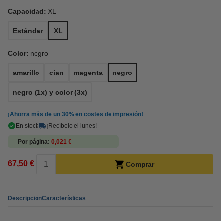
Capacidad:
XL
Estándar
XL
Color:
negro
amarillo
cian
magenta
negro
negro (1x) y color (3x)
¡Ahorra más de un
30%
en costes de impresión!
En stock
¡Recíbelo el lunes!
Por página
0,021 €
67,50 €
Comprar
Descripción
Características