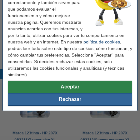
correctamente y también sirven para
Color:
negro
que podamos evaluar el
funcionamiento y cómo mejorar
Capacidad:
± 3.150 páginas
nuestra página. Queremos mostrarte
Núm. de item:
093051
anuncios acordes con tus intereses, y
por lo tanto, utilizar cookies para ver tu comportamiento en
nuestra web y en internet. En nuestra
política de cookies
,
Consejo
podrás leer todo sobre este tipo de cookies, cómo funcionan, y
Le recomendamos que utilice este toner en lugar de la versión HP.
cómo cambiar tus preferencias. Selecciona ''Aceptar'' para
consentirlas. Si decides rechazar estas cookies, solo
utilizaremos las cookies funcionales y analíticas (y técnicas
Productos destacados
similares).
Aceptar
Rechazar
Marca 123tinta - HP 207X
Marca 123tinta - HP 207X