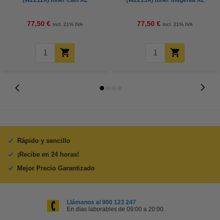
(W2211X) toner cian XL
(W2213X) toner magenta XL
77,50 €
77,50 €
Incl. 21% IVA
Incl. 21% IVA
Rápido y sencillo
¡Recibe en 24 horas!
Mejor Precio Garantizado
Llámanos al 900 123 247
En días laborables de 09:00 a 20:00.