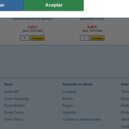
ar
Aceptar
r
White Reus Active Boost Colgador WC con
Lenor Spring Awakening agua de
aroma a lavanda (50 gramos)
planchado (1 litro)
2,25 €
2,49 €
(Incl. 21% IVA)
(Incl. 21% IVA)
Toner
Atención al cliente
Sobr
Toner HP
Contacto
Térm
Toner Samsung
Envíos
Decl
Toner Brother
Pagos
Polít
Toner Canon
Garantía
Priv
Toner Xerox
Cambios y devoluciones
Site
Ayu