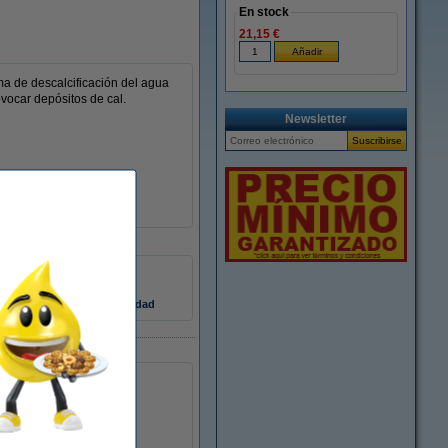
En stock
21,15 €
tema de descalcificación del agua
ovocar depósitos de cal.
Newsletter
4.000 g
4 unidades
Información de seguridad