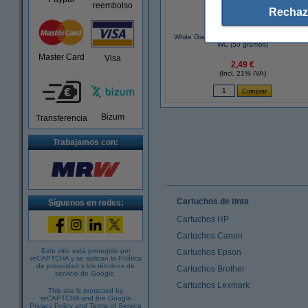
reembolso
Rechaz
White Giant Active Boost Blossom colgado
WC (50 gramos)
Master Card
Visa
2,49 €
(Incl. 21% IVA)
Bizum
Transferencia
Trabajamos con:
Cartuchos de tinta
Síguenos en redes:
Cartuchos HP
Cartuchos Canon
Este sitio está protegido por
Cartuchos Epson
reCAPTCHA y se aplican la
Política
de privacidad
y los
términos de
Cartuchos Brother
servicio de Google
.
Cartuchos Lexmark
This site is protected by
reCAPTCHA and the Google
Privacy Policy
and
Terms of Service