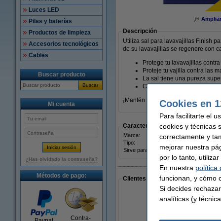
Luces LED
Amplia
Pilas y baterías
Descripción
Productos de limpieza
Utiliza sal para lavavajillas Finish p
Accesorios tecnológicos
de su lavavajillas se regenere con c
Cables
Protege tu lavavajillas contra
Proteje tu vajilla contra las
Buscar producto
La sal tiene una pureza supe
Buscar
Contien 4 paquetes que cont
¡Mantén tu lavavajillas impecable!
Cookies en 1
Mi cuenta
Para facilitarte el 
cookies y técnicas 
Características
Marca:
correctamente y ta
Finis
Tipo:
sal pa
mejorar nuestra pá
Sirve para:
lavava
por lo tanto, utiliz
¿Has olvidado la contraseña?
En nuestra
política
Métodos de pago:
funcionan, y cómo c
Clientes que han realizado compras
Si decides rechazar
analíticas (y técnica
Contra-
Paypal