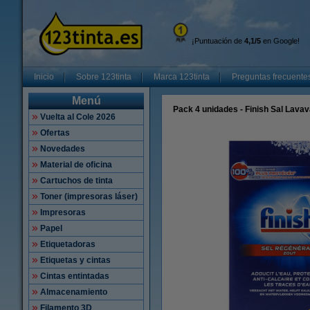
¡Puntuación de
4,1/5
en Google!
Inicio
Sobre 123tinta
Marca 123tinta
Preguntas frecuente
Menú
Pack 4 unidades - Finish Sal Lavava
Vuelta al Cole 2026
Ofertas
Novedades
Material de oficina
Cartuchos de tinta
Toner (impresoras láser)
Impresoras
Papel
Etiquetadoras
Etiquetas y cintas
Cintas entintadas
Almacenamiento
Filamento 3D