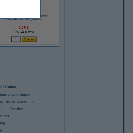
Witte Reus DeLuxe Lovely Jasmine
Colgador WC (50 gramos)
2,25 €
(Incl. 21% IVA)
e 123tinta
inos y condiciones
aración de accesibilidad
ica de Cookies
acidad
map
da