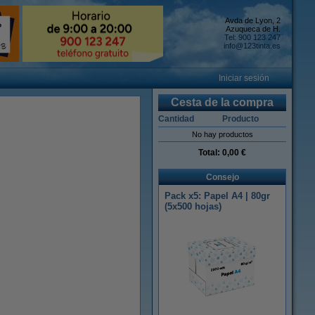
Avda de Lyon, 2
Azuqueca de H.
Tel: 900 123 247
info@123tinta.es
Iniciar sesión
Cesta de la compra
Cantidad
Producto
No hay productos
Total:
0,00 €
Consejo
Pack x5: Papel A4 | 80gr
(5x500 hojas)