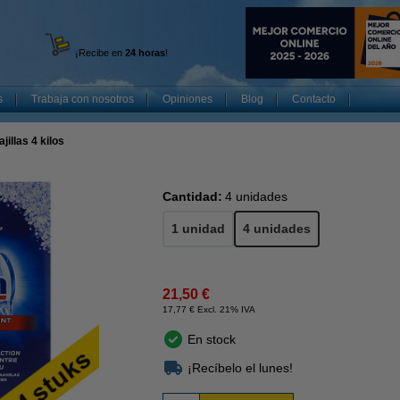
¡Recibe en
24 horas
!
s
Trabaja con nosotros
Opiniones
Blog
Contacto
jillas 4 kilos
Cantidad:
4 unidades
1 unidad
4 unidades
21,50 €
17,77 € Excl. 21% IVA
En stock
¡Recíbelo el lunes!