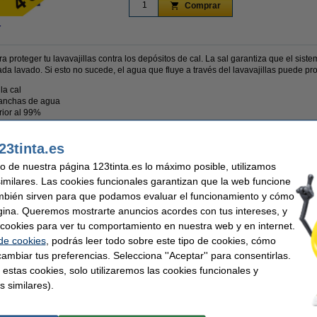
Comprar
r
ara proteger tu lavavajillas contra los depósitos de cal. La sal garantiza que el sis
ada lavado. Si esto no sucede, el agua que fluye a través del lavavajillas puede pr
 la cal
 manchas de agua
rior al 99%
ienen 4 kg
23tinta.es
uso de nuestra página 123tinta.es lo máximo posible, utilizamos
similares. Las cookies funcionales garantizan que la web funcione
mbién sirven para que podamos evaluar el funcionamiento y cómo
h
Volumen:
ra lavavajillas
Cantidad:
gina. Queremos mostrarte anuncios acordes con tus intereses, y
jillas
Información:
ar cookies para ver tu comportamiento en nuestra web y en internet.
 de cookies
, podrás leer todo sobre este tipo de cookies, cómo
ambiar tus preferencias. Selecciona ''Aceptar'' para consentirlas.
 similares también han elegido estos artículos.
 estas cookies, solo utilizaremos las cookies funcionales y
s similares).