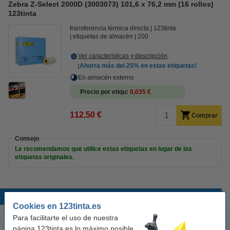
Zebra Z-Select 2000D (3003073) 101,6 x 76,2 mm (16 rollos)
123tinta
transferencia térmica directa
123tinta
etiquetas de almacén
200
Ver características y descripción
¡Ahorra más del
25%
en estas etiquetas!
En almacén externo
Precio por etiqu
0,035 €
112,50 €
Comprar
Consejo
Le recomendamos que utilice estas etiquetas en lugar de las
etiquetas originales.
Productos destacados
Cookies en 123tinta.es
Para facilitarte el uso de nuestra
página 123tinta.es lo máximo posible,