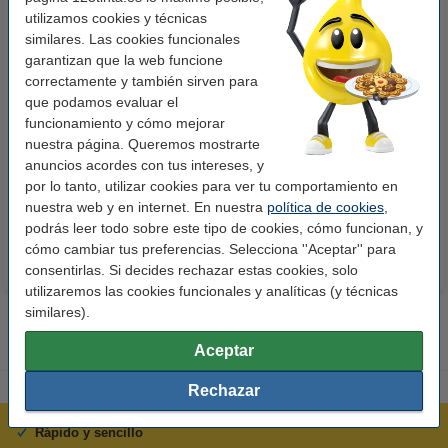
utilizamos cookies y técnicas
similares. Las cookies funcionales
garantizan que la web funcione
correctamente y también sirven para
que podamos evaluar el
funcionamiento y cómo mejorar
123tinta Papel fotográfico
123tinta Pilas Alcalinas Xtreme
nuestra página. Queremos mostrarte
Premium Glossy brillo alto | 10 x
Power AA - LR06 - MN1500 - 24
anuncios acordes con tus intereses, y
15 cm | 260g | 100 hojas
unidades
por lo tanto, utilizar cookies para ver tu comportamiento en
10,50 €
14,50 €
Incl. 21% IVA
Incl. 21% IVA
nuestra web y en internet. En nuestra
política de cookies
,
podrás leer todo sobre este tipo de cookies, cómo funcionan, y
cómo cambiar tus preferencias. Selecciona ''Aceptar'' para
consentirlas. Si decides rechazar estas cookies, solo
utilizaremos las cookies funcionales y analíticas (y técnicas
similares).
Aceptar
Rechazar
Rápido y sencillo