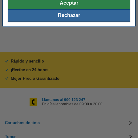
Aceptar
Consejo
Rechazar
Le recomendamos que utilice estas etiquetas en lugar de las
etiquetas originales.
Rápido y sencillo
¡Recibe en 24 horas!
Mejor Precio Garantizado
Llámanos al 900 123 247
En días laborables de 09:00 a 20:00.
Cartuchos de tinta
Toner