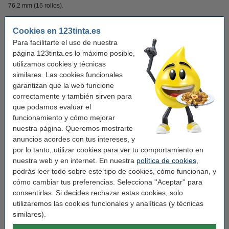
76,2 mm (16 rollos).
¡Verás la diferencia en tu cartera!
Cookies en 123tinta.es
Para facilitarte el uso de nuestra
Este producto marca 123tinta incluye garantía del 100%. 1-2-3 ¡sin preocupaciones!.
página 123tinta.es lo máximo posible,
utilizamos cookies y técnicas
Características
similares. Las cookies funcionales
garantizan que la web funcione
correctamente y también sirven para
Tipo de impresora:
transferencia térmica directa
que podamos evaluar el
Marca:
funcionamiento y cómo mejorar
123tinta
nuestra página. Queremos mostrarte
Uso:
etiquetas de almacén
anuncios acordes con tus intereses, y
por lo tanto, utilizar cookies para ver tu comportamiento en
Etiquetas por rollo::
200
nuestra web y en internet. En nuestra
política de cookies
,
Núcleo mm:
19 mm
podrás leer todo sobre este tipo de cookies, cómo funcionan, y
cómo cambiar tus preferencias. Selecciona ''Aceptar'' para
Medidas:
101,6 x 76,2 mm (AnxAl)
consentirlas. Si decides rechazar estas cookies, solo
Tipo:
2000D
utilizaremos las cookies funcionales y analíticas (y técnicas
similares).
Cantidad:
16