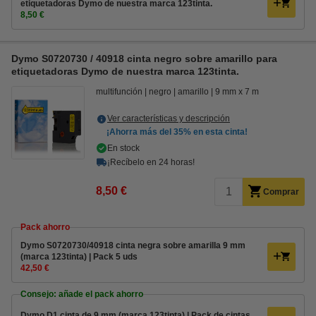
etiquetadoras Dymo de nuestra marca 123tinta.
8,50 €
Dymo S0720730 / 40918 cinta negro sobre amarillo para
etiquetadoras Dymo de nuestra marca 123tinta.
multifunción
negro
amarillo
9 mm x 7 m
Ver características y descripción
¡Ahorra más del
35%
en esta cinta!
En stock
¡Recíbelo en 24 horas!
8,50 €
Comprar
Pack ahorro
Dymo S0720730/40918 cinta negra sobre amarilla 9 mm
(marca 123tinta) | Pack 5 uds
42,50 €
Consejo: añade el pack ahorro
Dymo D1 cinta de 9 mm (marca 123tinta) | Pack de cintas