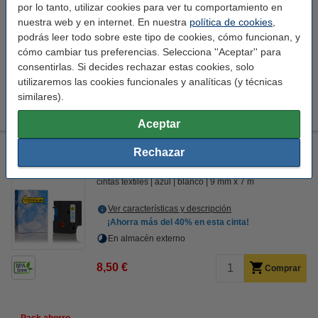
por lo tanto, utilizar cookies para ver tu comportamiento en
nuestra web y en internet. En nuestra
política de cookies
,
14,50 €
Comprar
podrás leer todo sobre este tipo de cookies, cómo funcionan, y
cómo cambiar tus preferencias. Selecciona ''Aceptar'' para
¡Ahorra más del
40%
en esta cinta!
consentirlas. Si decides rechazar estas cookies, solo
utilizaremos las cookies funcionales y analíticas (y técnicas
Dymo S0720690 / 40914 cinta azul sobre blanco 9 mm
(marca 123tinta)
similares).
8,50 €
Aceptar
Dymo S0720690 / 40914 cinta azul sobre blanco 9 mm (marca
Rechazar
123tinta)
cintas textiles
azul
blanco
9 mm x 7 m
Ver características y descripción
¡Ahorra más del
40%
en esta cinta!
En almacén externo
8,50 €
Comprar