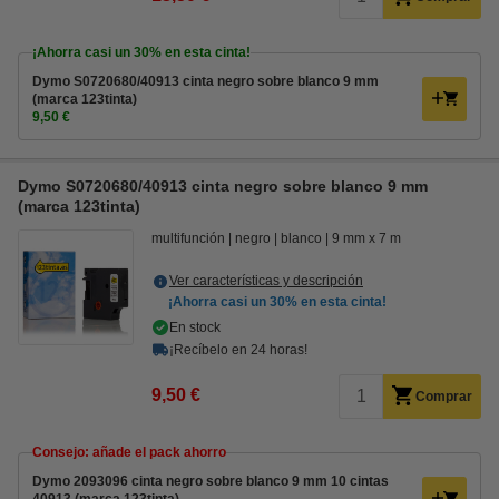
¡Ahorra casi un
30%
en esta cinta!
Dymo S0720680/40913 cinta negro sobre blanco 9 mm
(marca 123tinta)
9,50 €
Dymo S0720680/40913 cinta negro sobre blanco 9 mm
(marca 123tinta)
multifunción
negro
blanco
9 mm x 7 m
Ver características y descripción
¡Ahorra casi un
30%
en esta cinta!
En stock
¡Recíbelo en 24 horas!
9,50 €
Comprar
Consejo: añade el pack ahorro
Dymo 2093096 cinta negro sobre blanco 9 mm 10 cintas