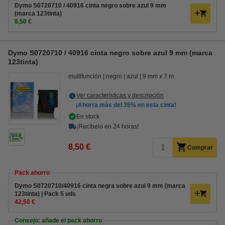
Dymo S0720710 / 40916 cinta negro sobre azul 9 mm
(marca 123tinta)
8,50 €
Dymo S0720710 / 40916 cinta negro sobre azul 9 mm (marca
123tinta)
multifunción
negro
azul
9 mm x 7 m
Ver características y descripción
¡Ahorra más del
35%
en esta cinta!
En stock
¡Recíbelo en 24 horas!
8,50 €
Comprar
Pack ahorro
Dymo S0720710/40916 cinta negra sobre azul 9 mm (marca
123tinta) | Pack 5 uds
42,50 €
Consejo: añade el pack ahorro