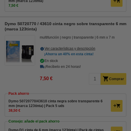
mm (marca 123tinta)
7,50 €
Dymo S0720770 / 43610 cinta negro sobre transparente 6 mm
(marca 123tinta)
multifunción
negro
transparente
6 mm x 7 m
Ver características y descripción
¡Ahorra un
40%
en esta cinta!
En stock
¡Recíbelo en 24 horas!
7,50 €
Comprar
Pack ahorro
Dymo S0720770/43610 cinta negra sobre transparente 6
mm (marca 123tinta) | Pack 5 uds
38,50 €
Consejo: añade el pack ahorro
Dymo D1 cinta de 6 mm (marca 123tinta) | Pack de cintas