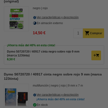
(original)
negro
rojo
Ver características y descripción
En almacén externo
14,50 €
Comprar
¡Ahorra más del
40%
en esta cinta!
Dymo S0720720 / 40917 cinta negro sobre rojo 9 mm
(marca 123tinta)
8,50 €
Dymo S0720720 / 40917 cinta negro sobre rojo 9 mm (marca
123tinta)
multifunción
negro
rojo
9 mm x 7 m
Ver características y descripción
¡Ahorra más del
40%
en esta cinta!
En stock