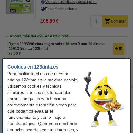
Ver características y descripción
En almacén externo
105,50 €
Comprar
¡Ahorra más del
25%
en esta cinta!
Dymo 2093096 cinta negro sobre blanco 9 mm 10 cintas
40913 (marca 123tinta)
77,50 €
Consejo
Cookies en 123tinta.es
Te recomendamos que utilices la marca 123tinta en lugar de esta
Para facilitarte el uso de nuestra
cinta.
página 123tinta.es lo máximo posible,
utilizamos cookies y técnicas
similares. Las cookies funcionales
Dymo S0720690 / 40914 cinta azul sobre blanco 9 mm
garantizan que la web funcione
(original)
correctamente y también sirven para
azul
blanco
que podamos evaluar el
funcionamiento y cómo mejorar
Ver características y descripción
nuestra página. Queremos mostrarte
En stock
anuncios acordes con tus intereses, y
¡Recíbelo en 24 horas!