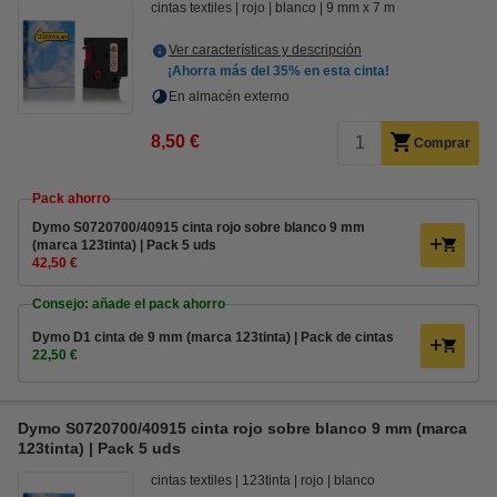
cintas textiles
rojo
blanco
9 mm x 7 m
Ver características y descripción
¡Ahorra más del
35%
en esta cinta!
En almacén externo
8,50 €
Comprar
Pack ahorro
Dymo S0720700/40915 cinta rojo sobre blanco 9 mm
(marca 123tinta) | Pack 5 uds
42,50 €
Consejo: añade el pack ahorro
Dymo D1 cinta de 9 mm (marca 123tinta) | Pack de cintas
22,50 €
Dymo S0720700/40915 cinta rojo sobre blanco 9 mm (marca
123tinta) | Pack 5 uds
cintas textiles
123tinta
rojo
blanco