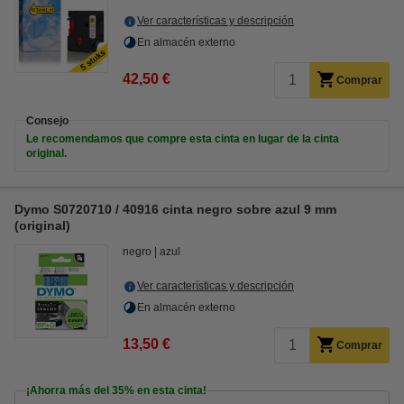
Ver características y descripción
En almacén externo
42,50 €
Comprar
Consejo
Le recomendamos que compre esta cinta en lugar de la cinta
original.
Dymo S0720710 / 40916 cinta negro sobre azul 9 mm
(original)
negro
azul
Ver características y descripción
En almacén externo
13,50 €
Comprar
¡Ahorra más del
35%
en esta cinta!