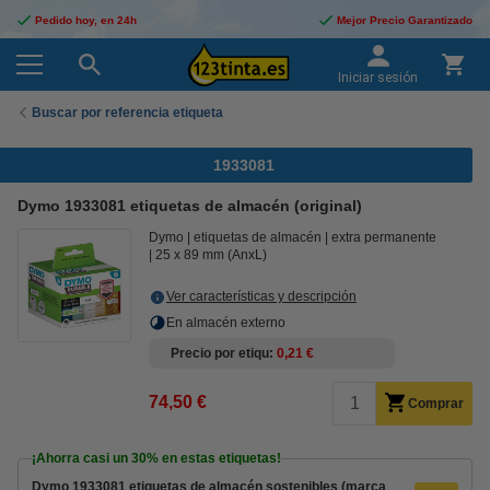
Pedido hoy, en 24h
Mejor Precio Garantizado
Iniciar sesión
Buscar por referencia etiqueta
1933081
Dymo 1933081 etiquetas de almacén (original)
Dymo
etiquetas de almacén
extra permanente
25 x 89 mm (AnxL)
Ver características y descripción
En almacén externo
Precio por etiqu
0,21 €
74,50 €
Comprar
¡Ahorra casi un
30%
en estas etiquetas!
Dymo 1933081 etiquetas de almacén sostenibles (marca