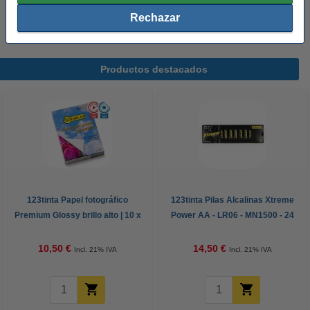
Te recomendamos que compres estas etiquetas en lugar de las
etiquetas originales.
Rechazar
Productos destacados
123tinta Papel fotográfico
123tinta Pilas Alcalinas Xtreme
Premium Glossy brillo alto | 10 x
Power AA - LR06 - MN1500 - 24
15 cm | 260g | 100 hojas
unidades
10,50 €
14,50 €
Incl. 21% IVA
Incl. 21% IVA