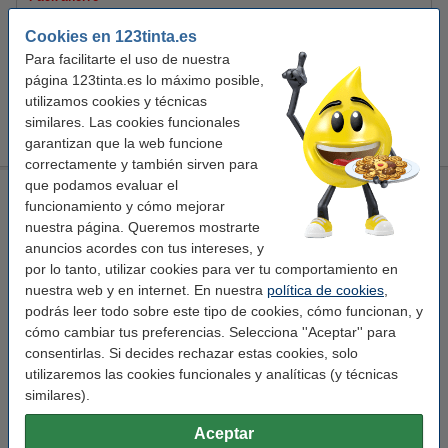
Pack: 5x Dymo 1933081 etiquetas de almacén sostenible
Cookies en 123tinta.es
(marca 123tinta)
135,00 €
Para facilitarte el uso de nuestra
página 123tinta.es lo máximo posible,
Consejo
utilizamos cookies y técnicas
Le recomendamos que utilice estas etiquetas en lugar de las
similares. Las cookies funcionales
etiquetas originales.
garantizan que la web funcione
correctamente y también sirven para
que podamos evaluar el
Pack: 5x Dymo 1933081 etiquetas de almacén sostenible
funcionamiento y cómo mejorar
(marca 123tinta)
nuestra página. Queremos mostrarte
123tinta
etiquetas de almacén
extra permanente
anuncios acordes con tus intereses, y
25 x 89 mm (AnxL)
por lo tanto, utilizar cookies para ver tu comportamiento en
nuestra web y en internet. En nuestra
política de cookies
,
Ver características y descripción
podrás leer todo sobre este tipo de cookies, cómo funcionan, y
En almacén externo
cómo cambiar tus preferencias. Selecciona ''Aceptar'' para
Precio por etiqu
0,077 €
consentirlas. Si decides rechazar estas cookies, solo
utilizaremos las cookies funcionales y analíticas (y técnicas
135,00 €
Comprar
similares).
Aceptar
Consejo