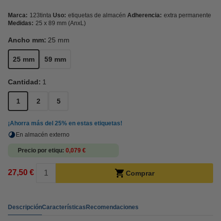
Marca:
123tinta
Uso:
etiquetas de almacén
Adherencia:
extra permanente
Medidas:
25 x 89 mm (AnxL)
Ancho mm:
25 mm
25 mm
59 mm
Cantidad:
1
1
2
5
¡Ahorra más del
25%
en estas etiquetas!
En almacén externo
Precio por etiqu
0,079 €
27,50 €
Comprar
Descripción
Características
Recomendaciones