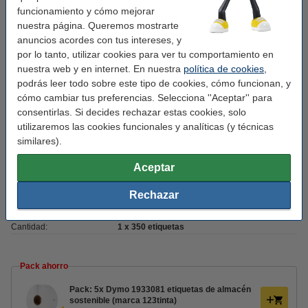
funcionamiento y cómo mejorar
Marca:
123tinta
nuestra página. Queremos mostrarte
anuncios acordes con tus intereses, y
Uso:
etiquetas de almacén
por lo tanto, utilizar cookies para ver tu comportamiento en
Adherencia:
nuestra web y en internet. En nuestra
extra permanente
política de cookies
,
podrás leer todo sobre este tipo de cookies, cómo funcionan, y
Medidas:
25 x 89 mm (AnxL)
cómo cambiar tus preferencias. Selecciona ''Aceptar'' para
consentirlas. Si decides rechazar estas cookies, solo
Acabado:
mate
utilizaremos las cookies funcionales y analíticas (y técnicas
Material:
polipropileno (capa superior)
similares).
Temp mín:
-18 - 50 °C
Aceptar
Color:
blanco
Rechazar
Código EAN:
8718237087917
Cantidad:
1 x 350 etiquetas
Pack ahorro
Pack: 5x Dymo 1933081 etiquetas de almacén
sostenible (marca 123tinta)