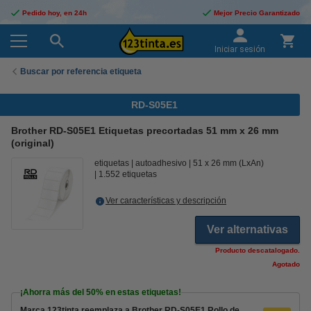
Pedido hoy, en 24h
Mejor Precio Garantizado
Iniciar sesión
Buscar por referencia etiqueta
RD-S05E1
Brother RD-S05E1 Etiquetas precortadas 51 mm x 26 mm
(original)
etiquetas
autoadhesivo
51 x 26 mm (LxAn)
1.552 etiquetas
Ver características y descripción
Ver alternativas
Producto descatalogado.
Agotado
¡Ahorra más del
50%
en estas etiquetas!
Marca 123tinta reemplaza a Brother RD-S05E1 Rollo de