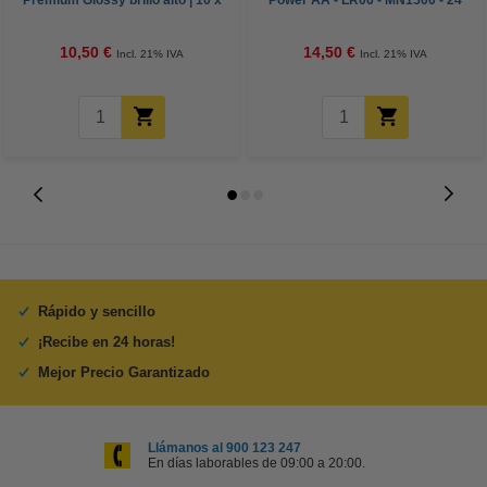
Premium Glossy brillo alto | 10 x
Power AA - LR06 - MN1500 - 24
15 cm | 260g | 100 hojas
unidades
10,50 €
14,50 €
Incl. 21% IVA
Incl. 21% IVA
Rápido y sencillo
¡Recibe en 24 horas!
Mejor Precio Garantizado
Llámanos al 900 123 247
En días laborables de 09:00 a 20:00.