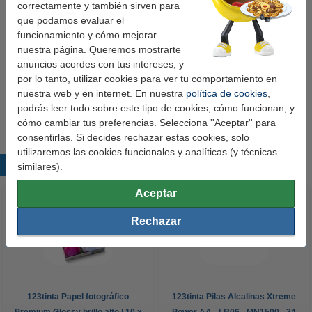
correctamente y también sirven para
123tinta
etiquetas de código de barras
que podamos evaluar el
autoadhesivo
26 x 51 mm (LxAn)
funcionamiento y cómo mejorar
Ver características y descripción
nuestra página. Queremos mostrarte
anuncios acordes con tus intereses, y
En stock
¡Recíbelo mañana!
por lo tanto, utilizar cookies para ver tu comportamiento en
nuestra web y en internet. En nuestra
política de cookies
,
52,50 €
Comprar
podrás leer todo sobre este tipo de cookies, cómo funcionan, y
cómo cambiar tus preferencias. Selecciona ''Aceptar'' para
consentirlas. Si decides rechazar estas cookies, solo
utilizaremos las cookies funcionales y analíticas (y técnicas
Productos destacados
similares).
Aceptar
Rechazar
123tinta Papel fotográfico
123tinta Pilas Alcalinas Xtreme