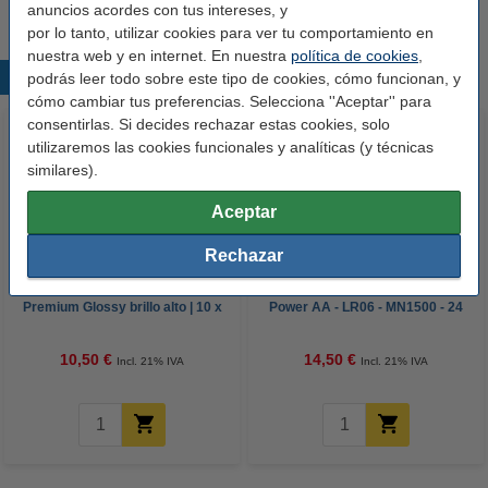
anuncios acordes con tus intereses, y
por lo tanto, utilizar cookies para ver tu comportamiento en
nuestra web y en internet. En nuestra
política de cookies
,
Productos destacados
podrás leer todo sobre este tipo de cookies, cómo funcionan, y
cómo cambiar tus preferencias. Selecciona ''Aceptar'' para
consentirlas. Si decides rechazar estas cookies, solo
utilizaremos las cookies funcionales y analíticas (y técnicas
similares).
Aceptar
Rechazar
123tinta Papel fotográfico
123tinta Pilas Alcalinas Xtreme
Premium Glossy brillo alto | 10 x
Power AA - LR06 - MN1500 - 24
15 cm | 260g | 100 hojas
unidades
10,50 €
14,50 €
Incl. 21% IVA
Incl. 21% IVA