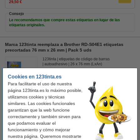
29,50 €
Consejo
Le recomendamos que compre estas etiquetas en lugar de las
etiquetas originales.
Marca 123tinta reemplaza a Brother RD-S04E1 etiquetas
precortadas 76 mm x 26 mm | Pack 5 uds
123tinta
etiquetas de código de barras
autoadhesivo
26 x 76 mm (LxAn)
Ver características y descripción
Cookies en 123tinta.es
Para facilitarte el uso de nuestra
En stock
¡Recíbelo el lunes!
página 123tinta.es lo máximo posible,
utilizamos cookies y técnicas
Precio por etiqu
0,004 €
similares. Las cookies funcionales
garantizan que la web funcione
29,50 €
Comprar
correctamente y también sirven para
que podamos evaluar el
Consejo
funcionamiento y cómo mejorar
Le recomendamos que compre estas etiquetas en lugar de las
nuestra página. Queremos mostrarte
etiquetas originales.