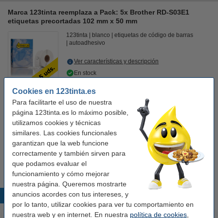
Marca 123tinta reemplaza a Pack: 5x Brother RD-S03E1
etiquetas precortadas 102 mm x 50 mm
123tinta
blanco
etiquetas de código de barras
autoadhesivo
Ver características y descripción
En stock
¡Recíbelo en 24 horas!
Cookies en 123tinta.es
Precio por etiqu
0,013 €
Para facilitarte el uso de nuestra
página 123tinta.es lo máximo posible,
55,50 €
Comprar
utilizamos cookies y técnicas
similares. Las cookies funcionales
Consejo
garantizan que la web funcione
Le recomendamos que compre estas etiquetas en lugar de las
correctamente y también sirven para
etiquetas originales.
que podamos evaluar el
funcionamiento y cómo mejorar
nuestra página. Queremos mostrarte
anuncios acordes con tus intereses, y
Productos destacados
por lo tanto, utilizar cookies para ver tu comportamiento en
nuestra web y en internet. En nuestra
política de cookies
,