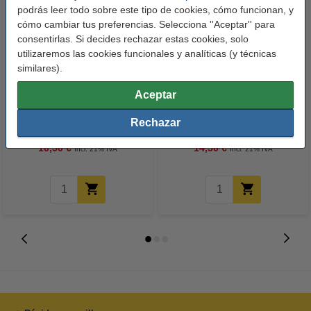
podrás leer todo sobre este tipo de cookies, cómo funcionan, y
cómo cambiar tus preferencias. Selecciona ''Aceptar'' para
consentirlas. Si decides rechazar estas cookies, solo
utilizaremos las cookies funcionales y analíticas (y técnicas
similares).
Aceptar
123tinta Papel fotográfico
123tinta Pilas Alcalinas Xtreme
Premium Glossy brillo alto | 10 x
Power AA - LR06 - MN1500 - 24
Rechazar
15 cm | 260g | 100 hojas
unidades
10,50 €
14,50 €
Incl. 21% IVA
Incl. 21% IVA