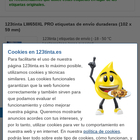
etiquetas originales.
123tinta LW650XL PRO etiquetas de envío duraderas (102 x
59 mm)
123tinta
etiquetas de envío
-18 - 50 °C
polipropileno (capa superior)
Cookies en 123tinta.es
Ver características y descripción
Para facilitarte el uso de nuestra
En almacén externo
página 123tinta.es lo máximo posible,
utilizamos cookies y técnicas
Precio por etiqu
0,198 €
similares. Las cookies funcionales
garantizan que la web funcione
59,50 €
Comprar
correctamente y también sirven para
que podamos evaluar el
funcionamiento y cómo mejorar
nuestra página. Queremos mostrarte
Productos destacados
anuncios acordes con tus intereses, y
por lo tanto, utilizar cookies para ver tu comportamiento en
nuestra web y en internet. En nuestra
política de cookies
,
podrás leer todo sobre este tipo de cookies, cómo funcionan, y