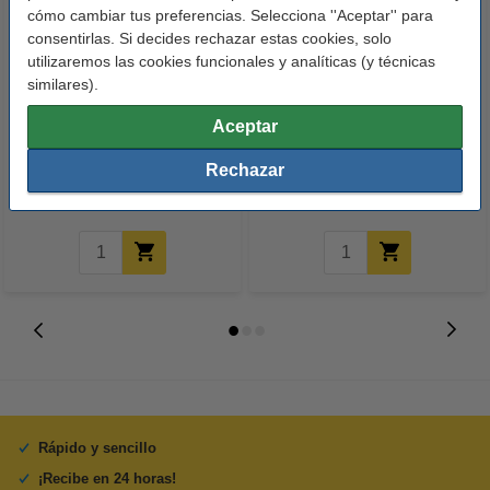
cómo cambiar tus preferencias. Selecciona ''Aceptar'' para
consentirlas. Si decides rechazar estas cookies, solo
utilizaremos las cookies funcionales y analíticas (y técnicas
similares).
123tinta Papel fotográfico
123tinta Pilas Alcalinas Xtreme
Aceptar
Premium Glossy brillo alto | 10 x
Power AA - LR06 - MN1500 - 24
15 cm | 260g | 100 hojas
unidades
Rechazar
10,50 €
14,50 €
Incl. 21% IVA
Incl. 21% IVA
Rápido y sencillo
¡Recibe en 24 horas!