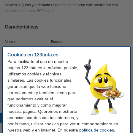
Mantén seguros y ordenados tus documentos con este archivador con
capacidad de hasta 500 hojas.
Características
Marca:
Esselte
Color:
azul
Cookies en 123tinta.es
Para facilitarte el uso de nuestra
Medidas:
280 x 160 mm
página 123tinta.es lo máximo posible,
Material:
plástico
utilizamos cookies y técnicas
similares. Las cookies funcionales
Sirve para:
23 x 15 cm
garantizan que la web funcione
Ancho detrás:
80 mm
correctamente y también sirven para
que podamos evaluar el
funcionamiento y cómo mejorar
nuestra página. Queremos mostrarte
anuncios acordes con tus intereses, y
Productos destacados
por lo tanto, utilizar cookies para ver tu comportamiento en
nuestra web y en internet. En nuestra
política de cookies
,