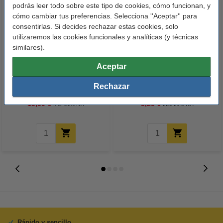
podrás leer todo sobre este tipo de cookies, cómo funcionan, y
cómo cambiar tus preferencias. Selecciona ''Aceptar'' para
consentirlas. Si decides rechazar estas cookies, solo
utilizaremos las cookies funcionales y analíticas (y técnicas
similares).
Aceptar
Marca 123tinta - HP 912XL
Esselte 15262 separadores de
(3YL84AE) Cartucho de tinta
plástico de colores A4 con 12
Rechazar
negra XL
pestañas (11 agujeros)
15,50 €
3,25 €
Incl. 21% IVA
Incl. 21% IVA
Rápido y sencillo