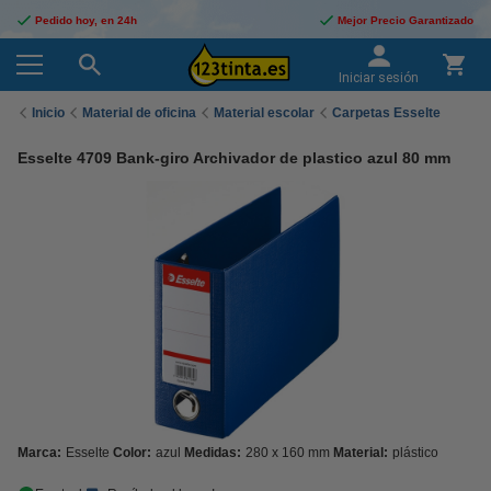
Pedido hoy, en 24h
Mejor Precio Garantizado
Iniciar sesión
Inicio
Material de oficina
Material escolar
Carpetas Esselte
Esselte 4709 Bank-giro Archivador de plastico azul 80 mm
Marca:
Esselte
Color:
azul
Medidas:
280 x 160 mm
Material:
plástico