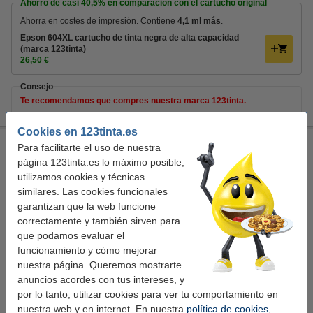
Ahorro de casi
40,5%
en comparación con el cartucho original
Ahorra en costes de impresión. Contiene
4,1 ml más
.
Epson 604XL cartucho de tinta negra de alta capacidad
(marca 123tinta)
26,50 €
Consejo
Te recomendamos que compres nuestra marca 123tinta.
Cookies en 123tinta.es
Epson 604XL cartucho de tinta negra de alta capacidad
Para facilitarte el uso de nuestra
(marca 123tinta)
página 123tinta.es lo máximo posible,
utilizamos cookies y técnicas
negro
cartucho de tinta
13 ml
similares. Las cookies funcionales
Ver características y descripción
garantizan que la web funcione
Ahorro de casi
40,5%
en comparación con el
correctamente y también sirven para
cartucho original
que podamos evaluar el
En stock
funcionamiento y cómo mejorar
¡Recíbelo el lunes!
nuestra página. Queremos mostrarte
anuncios acordes con tus intereses, y
Precio por ml
2,04 €
por lo tanto, utilizar cookies para ver tu comportamiento en
nuestra web y en internet. En nuestra
política de cookies
,
26,50 €
Comprar