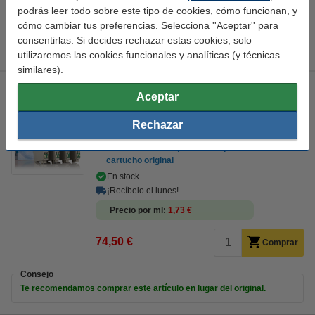
podrás leer todo sobre este tipo de cookies, cómo funcionan, y
cómo cambiar tus preferencias. Selecciona ''Aceptar'' para
Consejo
consentirlas. Si decides rechazar estas cookies, solo
Te recomendamos que compres nuestra marca 123tinta.
utilizaremos las cookies funcionales y analíticas (y técnicas
similares).
Epson 604XL pack negro + 3 colores (marca 123tinta)
Aceptar
123tinta
negro (1x) y color (3x)
43 ml
multipack
Rechazar
Ver características y descripción
Ahorro de casi
50,6%
en comparación con el
cartucho original
En stock
¡Recíbelo el lunes!
Precio por ml
1,73 €
74,50 €
Comprar
Consejo
Te recomendamos comprar este artículo en lugar del original.