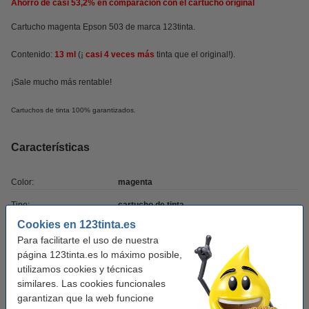
Ahorro de casi
53,2%
en comparación con el cartucho original
Cartucho magenta Epson 503 de marca 123tinta.
Contenido:
13 ml
(¡
casi 4 veces más
tinta
que el original!).
¡Sale mucho más rentable!
Cartuchos de tinta 100% garantizados.
Características
Color:
magenta
Tipo:
cartucho de tinta
Cookies en 123tinta.es
Volumen:
13 ml
Para facilitarte el uso de nuestra
Marca:
123tinta
página 123tinta.es lo máximo posible,
utilizamos cookies y técnicas
Núm. de item:
652045
similares. Las cookies funcionales
garantizan que la web funcione