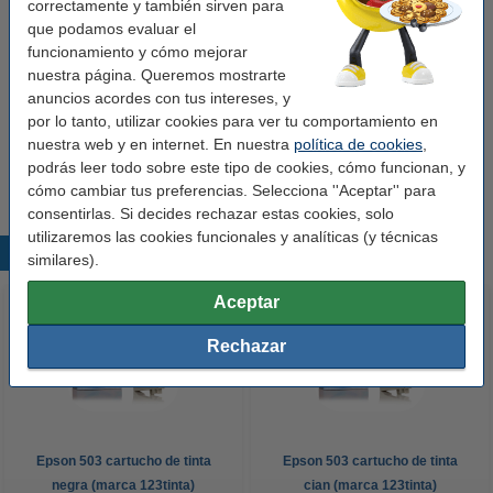
correctamente y también sirven para
Consejo: llévate el pack completo
que podamos evaluar el
Pack Epson: serie 503 negro + 3 colores
funcionamiento y cómo mejorar
(marca 123tinta)
nuestra página. Queremos mostrarte
87,50 €
anuncios acordes con tus intereses, y
por lo tanto, utilizar cookies para ver tu comportamiento en
Consejo
nuestra web y en internet. En nuestra
política de cookies
,
Te recomendamos comprar este cartucho de tinta en lugar del
podrás leer todo sobre este tipo de cookies, cómo funcionan, y
original.
cómo cambiar tus preferencias. Selecciona ''Aceptar'' para
consentirlas. Si decides rechazar estas cookies, solo
utilizaremos las cookies funcionales y analíticas (y técnicas
Productos destacados
similares).
Aceptar
Rechazar
Epson 503 cartucho de tinta
Epson 503 cartucho de tinta
negra (marca 123tinta)
cian (marca 123tinta)