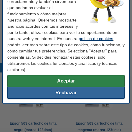
correctamente y también sirven para
Consejo: llévate el pack completo
que podamos evaluar el
Epson serie 503 cartuchos de tinta (marca
funcionamiento y cómo mejorar
123tinta) | Pack negro + 3 colores
nuestra página. Queremos mostrarte
87,50 €
anuncios acordes con tus intereses, y
por lo tanto, utilizar cookies para ver tu comportamiento en
Consejo
nuestra web y en internet. En nuestra
política de cookies
,
Te recomendamos comprar este cartucho de tinta en lugar del
podrás leer todo sobre este tipo de cookies, cómo funcionan, y
original.
cómo cambiar tus preferencias. Selecciona ''Aceptar'' para
consentirlas. Si decides rechazar estas cookies, solo
utilizaremos las cookies funcionales y analíticas (y técnicas
Productos destacados
similares).
Aceptar
Rechazar
Epson 503 cartucho de tinta
Epson 503 cartucho de tinta
negra (marca 123tinta)
magenta (marca 123tinta)