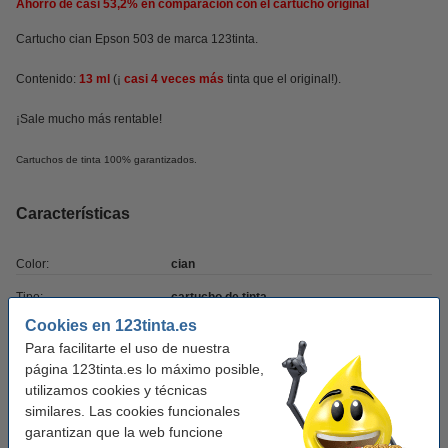
Ahorro de casi
53,2%
en comparación con el cartucho original
Cartucho cian Epson 503 de marca 123tinta.
Contenido:
13 ml
(¡
casi 4 veces más
tinta
que el original!).
¡Sale mucho más rentable!
Cartuchos de tinta 100% garantizados.
Características
Color:
cian
Tipo:
cartucho de tinta
Cookies en 123tinta.es
Volumen:
13 ml
Para facilitarte el uso de nuestra
Marca:
123tinta
página 123tinta.es lo máximo posible,
utilizamos cookies y técnicas
Núm. de item:
652043
similares. Las cookies funcionales
garantizan que la web funcione