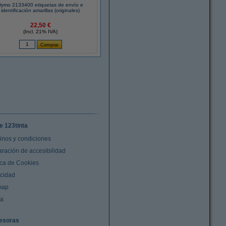
Dymo 2133400 etiquetas de envío e
identificación amarillas (originales)
22,50 €
(Incl. 21% IVA)
e 123tinta
inos y condiciones
aración de accesibilidad
ica de Cookies
acidad
map
da
esoras