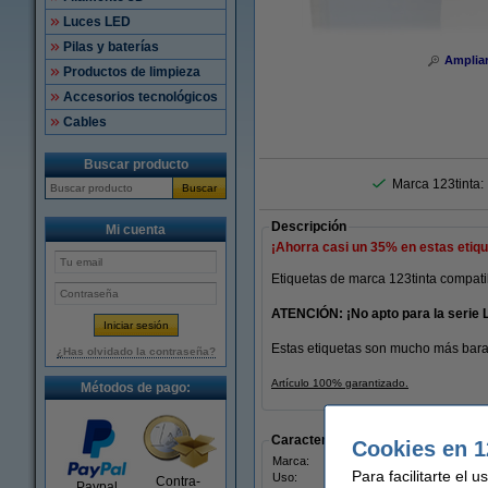
Luces LED
Pilas y baterías
Amplia
Productos de limpieza
Accesorios tecnológicos
Cables
Buscar producto
Marca 123tinta:
Buscar
Descripción
Mi cuenta
¡Ahorra casi un
35%
en estas etiqu
Etiquetas de marca 123tinta compat
ATENCIÓN:
¡No apto para la serie 
Estas etiquetas son mucho más barat
¿Has olvidado la contraseña?
Artículo 100% garantizado.
Métodos de pago:
Características
Cookies en 1
Marca:
123ti
Para facilitarte el 
Uso:
etiqu
Contra-
Paypal