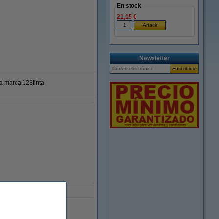
En stock
21,15 €
Newsletter
ra marca 123tinta
papel
blanco