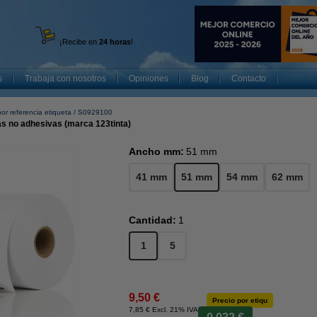
¡Recibe en
24 horas
!
s
Trabaja con nosotros
Opiniones
Blog
Contacto
or referencia etiqueta
S0929100
s no adhesivas (marca 123tinta)
Ancho mm:
51 mm
41 mm
51 mm
54 mm
62 mm
Cantidad:
1
1
5
9,50 €
Precio por etiqu
7,85 € Excl. 21% IVA