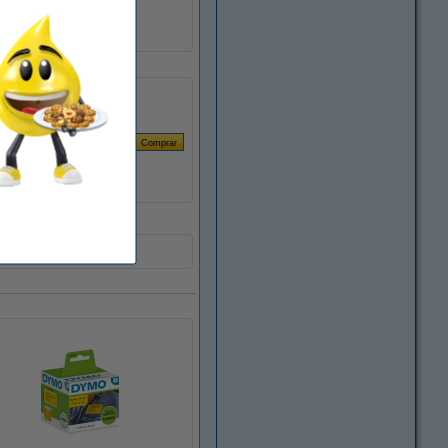
S0929100
8718237064581