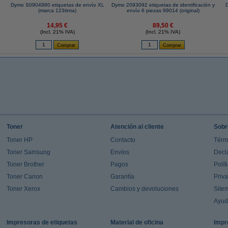
Dymo S0904980 etiquetas de envío XL
Dymo 2093092 etiquetas de identificación y
(marca 123tinta)
envío 6 piezas 99014 (original)
14,95 €
89,50 €
(Incl. 21% IVA)
(Incl. 21% IVA)
Toner
Atención al cliente
Sobr
Toner HP
Contacto
Térm
Toner Samsung
Envíos
Decl
Toner Brother
Pagos
Polít
Toner Canon
Garantía
Priv
Toner Xerox
Cambios y devoluciones
Site
Ayu
Impresoras de etiquetas
Material de oficina
Impr