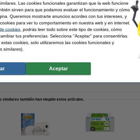
Núm fábrica:
similares. Las cookies funcionales garantizan que la web funcione
1 x 89 mm (AnxL)
Código EAN:
mbién sirven para que podamos evaluar el funcionamiento y cómo
gina. Queremos mostrarte anuncios acordes con tus intereses, y
ar cookies para ver tu comportamiento en nuestra web y en internet.
 de cookies
, podrás leer todo sobre este tipo de cookies, cómo
ambiar tus preferencias. Selecciona ''Aceptar'' para consentirlas.
 estas cookies, solo utilizaremos las cookies funcionales y
etas de identificación y citas no autoadhesivas (marca 123tinta) | Pack 5 uds
s similares).
ar
Aceptar
o en vez de la marca original.
 similares también han elegido estos artículos.