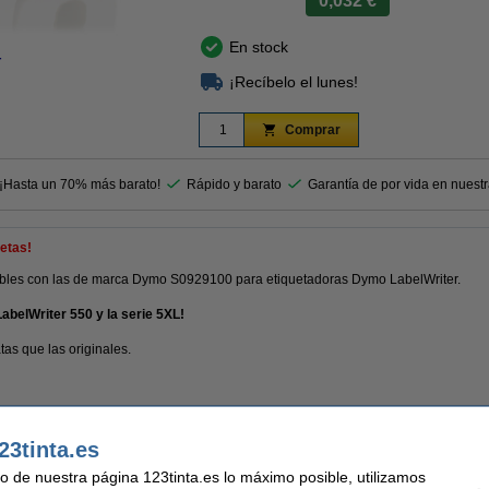
0,032 €
En stock
r
¡Recíbelo el lunes!
Comprar
 ¡Hasta un 70% más barato!
Rápido y barato
Garantía de por vida en nuest
etas!
ibles con las de marca Dymo S0929100 para etiquetadoras Dymo LabelWriter.
LabelWriter 550 y la serie 5XL!
as que las originales.
23tinta.es
nta
Material:
uso de nuestra página 123tinta.es lo máximo posible, utilizamos
etas para gafetes con nombre
Color: