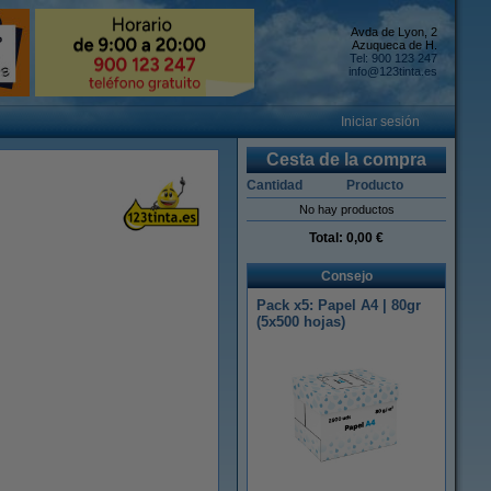
Avda de Lyon, 2
Azuqueca de H.
Tel: 900 123 247
info@123tinta.es
Iniciar sesión
Cesta de la compra
Cantidad
Producto
No hay productos
Total:
0,00 €
Consejo
Pack x5: Papel A4 | 80gr
(5x500 hojas)