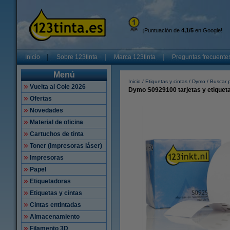
¡Puntuación de
4,1/5
en Google!
Inicio
Sobre 123tinta
Marca 123tinta
Preguntas frecuente
Menú
Inicio
Etiquetas y cintas
Dymo
Buscar p
Vuelta al Cole 2026
Dymo S0929100 tarjetas y etiqueta
Ofertas
Novedades
Material de oficina
Cartuchos de tinta
Toner (impresoras láser)
Impresoras
Papel
Etiquetadoras
Etiquetas y cintas
Cintas entintadas
Almacenamiento
Filamento 3D