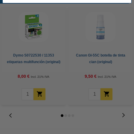
Dymo S0722530 / 11353
Canon GI-55C botella de tinta
etiquetas multifunción (original)
cian (original)
8,00 €
9,50 €
Incl. 21% IVA
Incl. 21% IVA