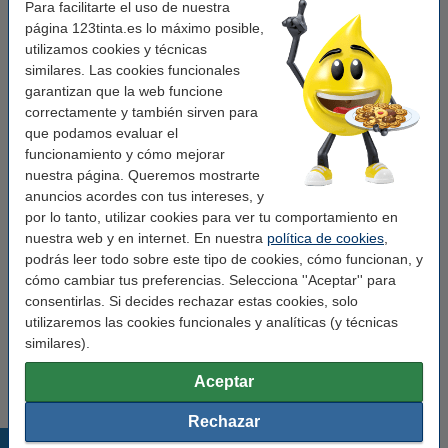
Para facilitarte el uso de nuestra
Medidas:
36 x 89 mm (AnxL)
página 123tinta.es lo máximo posible,
Acabado:
mate
utilizamos cookies y técnicas
similares. Las cookies funcionales
Material:
polipropileno
garantizan que la web funcione
correctamente y también sirven para
Color:
transparente
que podamos evaluar el
Núm fábrica:
S0722410
funcionamiento y cómo mejorar
nuestra página. Queremos mostrarte
Código EAN:
8718237043814
anuncios acordes con tus intereses, y
por lo tanto, utilizar cookies para ver tu comportamiento en
Pack ahorro
nuestra web y en internet. En nuestra
política de cookies
,
podrás leer todo sobre este tipo de cookies, cómo funcionan, y
Dymo S0722410/99013 etiquetas de dirección
transparentes anchas (marca 123tinta) | Pack
cómo cambiar tus preferencias. Selecciona ''Aceptar'' para
5 uds
consentirlas. Si decides rechazar estas cookies, solo
83,50 €
utilizaremos las cookies funcionales y analíticas (y técnicas
similares).
Consejo
Recomendamos comprar este artículo en vez de la marca original.
Aceptar
Rechazar
Productos destacados