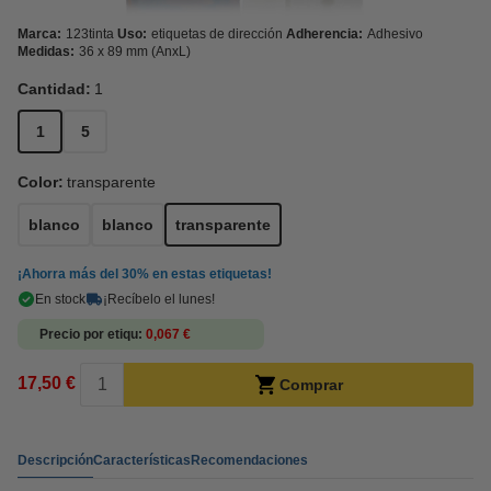
Marca:
123tinta
Uso:
etiquetas de dirección
Adherencia:
Adhesivo
Medidas:
36 x 89 mm (AnxL)
Cantidad:
1
1
5
Color:
transparente
blanco
blanco
transparente
¡Ahorra más del
30%
en estas etiquetas!
En stock
¡Recíbelo el lunes!
Precio por etiqu
0,067 €
17,50 €
Comprar
Descripción
Características
Recomendaciones