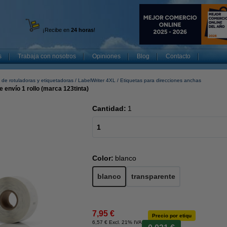
¡Recibe en
24 horas
!
s
Trabaja con nosotros
Opiniones
Blog
Contacto
de rotuladoras y etiquetadoras
LabelWriter 4XL
Etiquetas para direcciones anchas
envío 1 rollo (marca 123tinta)
Cantidad:
1
1
Color:
blanco
blanco
transparente
7,95 €
Precio por etiqu
6,57 € Excl. 21% IVA