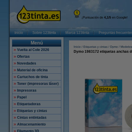
¡Puntuación de
4,1/5
en Google!
Inicio
Sobre 123tinta
Marca 123tinta
Preguntas frecuente
Menú
Inicio
Etiquetas y cintas
Dymo
Modelos 
Vuelta al Cole 2026
Dymo 1983172 etiquetas anchas de 
Ofertas
Novedades
Material de oficina
Cartuchos de tinta
Toner (impresoras láser)
Impresoras
Papel
Etiquetadoras
Etiquetas y cintas
Cintas entintadas
Almacenamiento
Filamento 3D