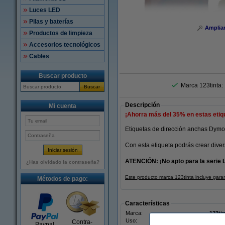
Luces LED
Pilas y baterías
Amplia
Productos de limpieza
Accesorios tecnológicos
Cables
Buscar producto
Marca 123tinta:
Buscar
Descripción
Mi cuenta
¡Ahorra más del
35%
en estas etiq
Etiquetas de dirección anchas Dymo
Con esta etiqueta podrás crear diver
ATENCIÓN: ¡No apto para la serie L
¿Has olvidado la contraseña?
Este producto marca 123tinta incluye gara
Métodos de pago:
Características
Marca:
123ti
Uso:
etiqu
Contra-
Paypal