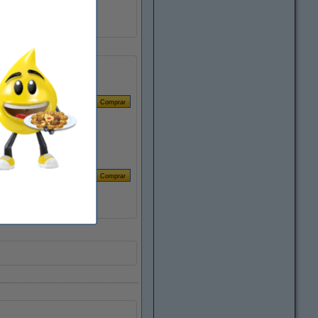
8718237104201
088593