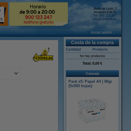
Avda de Lyon, 2
Azuqueca de H.
Tel: 900 123 247
info@123tinta.es
Iniciar sesión
Cesta de la compra
Cantidad
Producto
No hay productos
Total:
0,00 €
Consejo
Pack x5: Papel A4 | 80gr
(5x500 hojas)