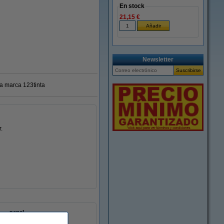
En stock
21,15 €
Newsletter
ra marca 123tinta
.
papel
blanco