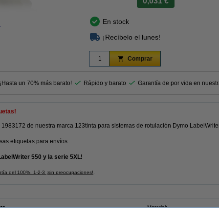
0,031 €
En stock
r
¡Recíbelo el lunes!
Comprar
 ¡Hasta un 70% más barato!
Rápido y barato
Garantía de por vida en nuest
uetas!
 1983172 de nuestra marca 123tinta para sistemas de rotulación Dymo LabelWriter
sas etiquetas para envíos
abelWriter 550 y la serie 5XL!
ntía del 100%. 1-2-3 ¡sin preocupaciones!
.
nta
Material:
etas de dirección
Color: