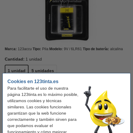
Marca:
123accu
Tipo:
Pila
Modelo:
9V / 6LR61
Tipo de batería:
alcalina
Cantidad:
1 unidad
1 unidad
5 unidades
Cookies en 123tinta.es
Ver características y descripción
Para facilitarte el uso de nuestra
¡Ahorra casi un
20%
en comparación con el original!
página 123tinta.es lo máximo posible,
En stock
¡Recíbelo en 24 horas!
utilizamos cookies y técnicas
similares. Las cookies funcionales
3,95 €
Comprar
garantizan que la web funcione
correctamente y también sirven para
que podamos evaluar el
¡Ahorra en pack!
funcionamiento y cómo mejorar