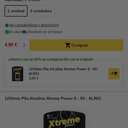
1 unidad
2 unidades
Ver características y descripción
En stock
¡Recíbelo en 24 horas!
4,90 €
Comprar
¡Ahorra casi un
20%
en comparación con el original!
123tinta Pila Alcalina Xtreme Power E - 9V -
6LR61
3,95 €
123tinta Pila Alcalina Xtreme Power E - 9V - 6LR61