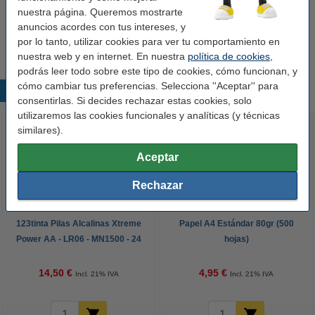
123tinta Pila Alcalina Xtreme Power E - 9V -
nuestra página. Queremos mostrarte
6LR61 - 5 unidades
anuncios acordes con tus intereses, y
16,50 €
por lo tanto, utilizar cookies para ver tu comportamiento en
nuestra web y en internet. En nuestra
política de cookies
,
podrás leer todo sobre este tipo de cookies, cómo funcionan, y
cómo cambiar tus preferencias. Selecciona ''Aceptar'' para
Productos destacados
consentirlas. Si decides rechazar estas cookies, solo
utilizaremos las cookies funcionales y analíticas (y técnicas
similares).
Aceptar
Rechazar
123tinta Pilas Alcalinas Xtreme
Papel A4 Estándar 80gr (500
Power AA - LR06 - MN1500 - 24
hojas)
unidades
14,50 €
4,95 €
Incl. 21% IVA
Incl. 21% IVA