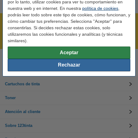
por lo tanto, utilizar cookies para ver tu comportamiento en
nuestra web y en internet. En nuestra
política de cookies
,
podrás leer todo sobre este tipo de cookies, cómo funcionan, y
cómo cambiar tus preferencias. Selecciona ''Aceptar'' para
Rápido y sencillo
consentirlas. Si decides rechazar estas cookies, solo
¡Recibe en 24 horas!
utilizaremos las cookies funcionales y analíticas (y técnicas
Mejor Precio Garantizado
similares).
Aceptar
Llámanos al 900 123 247
Rechazar
En días laborables de 09:00 a 20:00.
Cartuchos de tinta
Toner
Atención al cliente
Sobre 123tinta