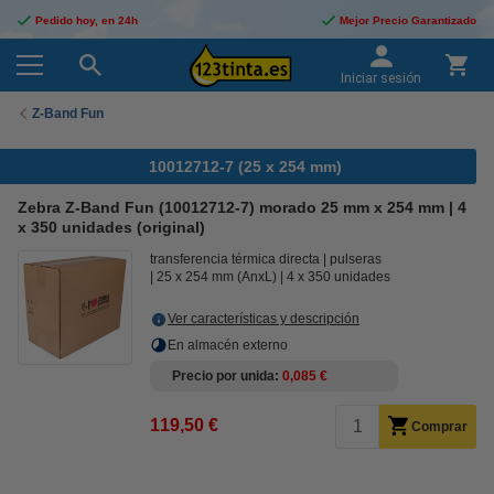
Pedido hoy, en 24h
Mejor Precio Garantizado
Iniciar sesión
Z-Band Fun
10012712-7 (25 x 254 mm)
Zebra Z-Band Fun (10012712-7) morado 25 mm x 254 mm | 4
x 350 unidades (original)
transferencia térmica directa
pulseras
25 x 254 mm (AnxL)
4 x 350 unidades
Ver características y descripción
En almacén externo
Precio por unida
0,085 €
119,50 €
Comprar