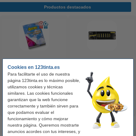
Productos destacados
123tinta Papel fotográfico
123tinta Pilas Alcalinas Xtreme
Cookies en 123tinta.es
Premium Glossy brillo alto | 10 x
Power AA - LR06 - MN1500 - 24
Para facilitarte el uso de nuestra
15 cm | 260g | 100 hojas
unidades
página 123tinta.es lo máximo posible,
10,50 €
14,50 €
utilizamos cookies y técnicas
Incl. 21% IVA
Incl. 21% IVA
similares. Las cookies funcionales
garantizan que la web funcione
correctamente y también sirven para
que podamos evaluar el
funcionamiento y cómo mejorar
nuestra página. Queremos mostrarte
anuncios acordes con tus intereses, y