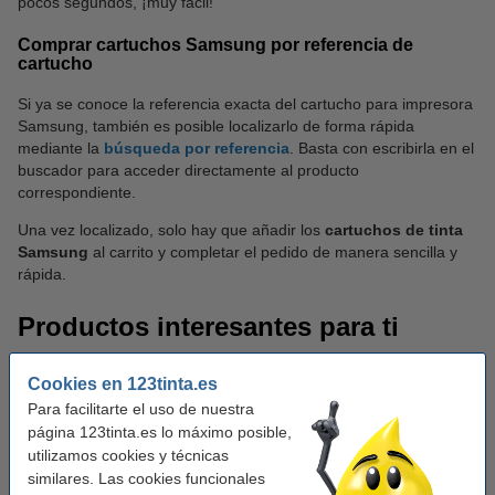
pocos segundos, ¡muy fácil!
Comprar cartuchos Samsung por referencia de
cartucho
Si ya se conoce la referencia exacta del cartucho para impresora
Samsung, también es posible localizarlo de forma rápida
mediante la
búsqueda por referencia
. Basta con escribirla en el
buscador para acceder directamente al producto
correspondiente.
Una vez localizado, solo hay que añadir los
cartuchos de tinta
Samsung
al carrito y completar el pedido de manera sencilla y
rápida.
Productos interesantes para ti
A continuación, te ofrecemos una selección de artículos para que
Cookies en 123tinta.es
puedas completar tu compra:
Para facilitarte el uso de nuestra
página 123tinta.es lo máximo posible,
utilizamos cookies y técnicas
similares. Las cookies funcionales