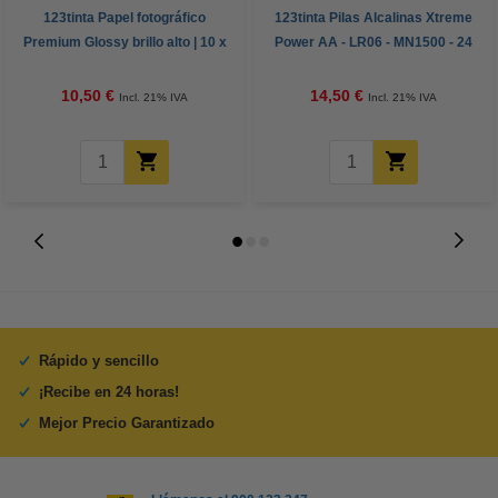
123tinta Papel fotográfico
123tinta Pilas Alcalinas Xtreme
Premium Glossy brillo alto | 10 x
Power AA - LR06 - MN1500 - 24
15 cm | 260g | 100 hojas
unidades
10,50 €
14,50 €
Incl. 21% IVA
Incl. 21% IVA
Rápido y sencillo
¡Recibe en 24 horas!
Mejor Precio Garantizado