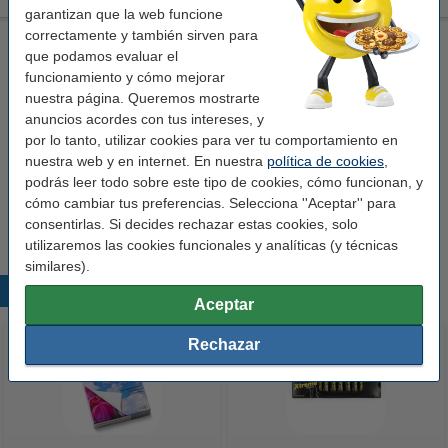
garantizan que la web funcione
correctamente y también sirven para
Olivetti IN506 (B0497) cartucho foto alta capacidad (original)
que podamos evaluar el
tres colores primarios
cartucho de tinta
18 ml
funcionamiento y cómo mejorar
nuestra página. Queremos mostrarte
Ver características y descripción
anuncios acordes con tus intereses, y
En almacén externo
por lo tanto, utilizar cookies para ver tu comportamiento en
nuestra web y en internet. En nuestra
política de cookies
,
Precio por ml
1,47 €
podrás leer todo sobre este tipo de cookies, cómo funcionan, y
cómo cambiar tus preferencias. Selecciona ''Aceptar'' para
26,50 €
Comprar
consentirlas. Si decides rechazar estas cookies, solo
utilizaremos las cookies funcionales y analíticas (y técnicas
similares).
Productos destacados
Aceptar
Rechazar