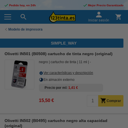
Pedido hoy, en 24h
Mejor Precio Garantizado
Iniciar sesión
Modelo de impresora
SIMPLE_WAY
Olivetti IN501 (B0508) cartucho de tinta negro (original)
negro
cartucho de tinta
11 ml
-
Ver características y descripción
En almacén externo
Precio por ml
1,41 €
15,50 €
Comprar
Olivetti IN502 (B0495) cartucho negro alta capacidad
(original)