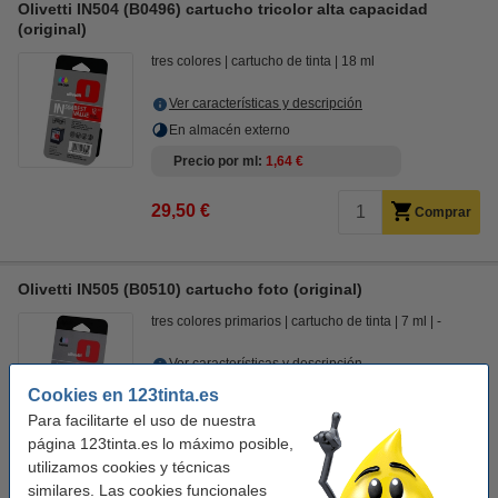
Olivetti IN504 (B0496) cartucho tricolor alta capacidad
(original)
tres colores
cartucho de tinta
18 ml
Ver características y descripción
En almacén externo
Precio por ml
1,64 €
29,50 €
Comprar
Olivetti IN505 (B0510) cartucho foto (original)
tres colores primarios
cartucho de tinta
7 ml
-
Ver características y descripción
Cookies en 123tinta.es
Precio por ml
2,50 €
Para facilitarte el uso de nuestra
página 123tinta.es lo máximo posible,
Comprar
utilizamos cookies y técnicas
Producto descatalogado.
similares. Las cookies funcionales