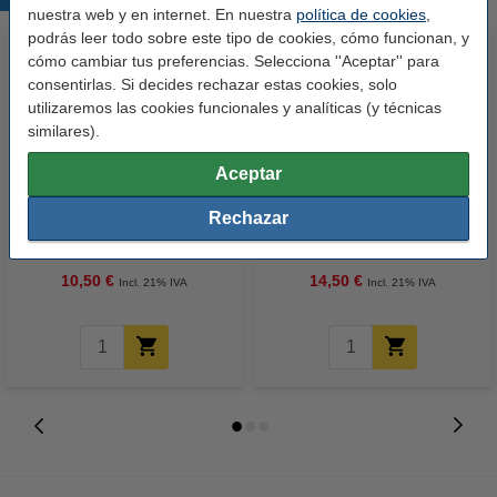
nuestra web y en internet. En nuestra
política de cookies
,
podrás leer todo sobre este tipo de cookies, cómo funcionan, y
cómo cambiar tus preferencias. Selecciona ''Aceptar'' para
consentirlas. Si decides rechazar estas cookies, solo
utilizaremos las cookies funcionales y analíticas (y técnicas
similares).
Aceptar
123tinta Papel fotográfico
123tinta Pilas Alcalinas Xtreme
Rechazar
Premium Glossy brillo alto | 10 x
Power AA - LR06 - MN1500 - 24
15 cm | 260g | 100 hojas
unidades
10,50 €
14,50 €
Incl. 21% IVA
Incl. 21% IVA