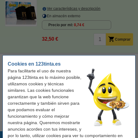
Ver características y descripción
En almacén externo
Precio por ml
0,74 €
32,50 €
Comprar
Olivetti FPJ 22 (B0042 C) cartucho de tinta negro (original)
Cookies en 123tinta.es
negro
cartucho de tinta
18 ml
± 360 páginas
Para facilitarte el uso de nuestra
página 123tinta.es lo máximo posible,
Ver características y descripción
utilizamos cookies y técnicas
similares. Las cookies funcionales
Precio por ml
1,47 €
garantizan que la web funcione
correctamente y también sirven para
Comprar
que podamos evaluar el
Producto descatalogado.
funcionamiento y cómo mejorar
nuestra página. Queremos mostrarte
anuncios acordes con tus intereses, y
por lo tanto, utilizar cookies para ver tu comportamiento en
Productos destacados