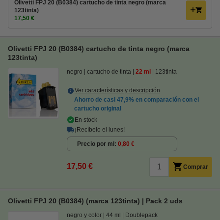
Olivetti FPJ 20 (B0384) cartucho de tinta negro (marca
123tinta)
17,50 €
Olivetti FPJ 20 (B0384) cartucho de tinta negro (marca
123tinta)
negro
cartucho de tinta
22 ml
123tinta
Ver características y descripción
Ahorro de casi
47,9%
en comparación con el
cartucho original
En stock
¡Recíbelo el lunes!
Precio por ml
0,80 €
17,50 €
Comprar
Olivetti FPJ 20 (B0384) (marca 123tinta) | Pack 2 uds
negro y color
44 ml
Doublepack