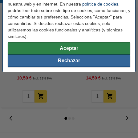
nuestra web y en internet. En nuestra
política de cookies
,
podrás leer todo sobre este tipo de cookies, cómo funcionan, y
cómo cambiar tus preferencias. Selecciona ''Aceptar'' para
consentirlas. Si decides rechazar estas cookies, solo
utilizaremos las cookies funcionales y analíticas (y técnicas
similares).
Aceptar
123tinta Papel fotográfico
123tinta Pilas Alcalinas Xtreme
Rechazar
Premium Glossy brillo alto | 10 x
Power AA - LR06 - MN1500 - 24
15 cm | 260g | 100 hojas
unidades
10,50 €
14,50 €
Incl. 21% IVA
Incl. 21% IVA