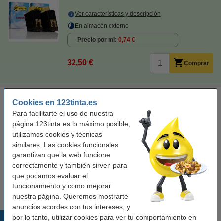
Ver características y descripción
En almacén externo
Precio por ml
0,74 €
32,50 €
Comprar
Olivetti FPJ 22 (B0042 C) cartucho de tinta negro (original)
Cookies en 123tinta.es
negro
cartucho de tinta
18 ml
± 360 páginas
Para facilitarte el uso de nuestra
página 123tinta.es lo máximo posible,
Ver características y descripción
utilizamos cookies y técnicas
similares. Las cookies funcionales
Precio por ml
1,47 €
garantizan que la web funcione
correctamente y también sirven para
Comprar
que podamos evaluar el
Producto descatalogado.
funcionamiento y cómo mejorar
nuestra página. Queremos mostrarte
anuncios acordes con tus intereses, y
por lo tanto, utilizar cookies para ver tu comportamiento en
Productos destacados