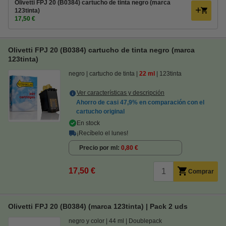
Olivetti FPJ 20 (B0384) cartucho de tinta negro (marca
123tinta)
17,50 €
Olivetti FPJ 20 (B0384) cartucho de tinta negro (marca
123tinta)
negro
cartucho de tinta
22 ml
123tinta
Ver características y descripción
Ahorro de casi
47,9%
en comparación con el
cartucho original
En stock
¡Recíbelo el lunes!
Precio por ml
0,80 €
17,50 €
Comprar
Olivetti FPJ 20 (B0384) (marca 123tinta) | Pack 2 uds
negro y color
44 ml
Doublepack