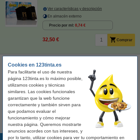
Ver características y descripción
En almacén externo
Precio por ml
0,74 €
32,50 €
Comprar
Olivetti FPJ 22 (B0042 C) cartucho de tinta negro (original)
Cookies en 123tinta.es
negro
cartucho de tinta
18 ml
± 360 páginas
Para facilitarte el uso de nuestra
página 123tinta.es lo máximo posible,
Ver características y descripción
utilizamos cookies y técnicas
similares. Las cookies funcionales
Precio por ml
1,47 €
garantizan que la web funcione
correctamente y también sirven para
Comprar
que podamos evaluar el
Producto descatalogado.
funcionamiento y cómo mejorar
nuestra página. Queremos mostrarte
anuncios acordes con tus intereses, y
por lo tanto, utilizar cookies para ver tu comportamiento en
Productos destacados