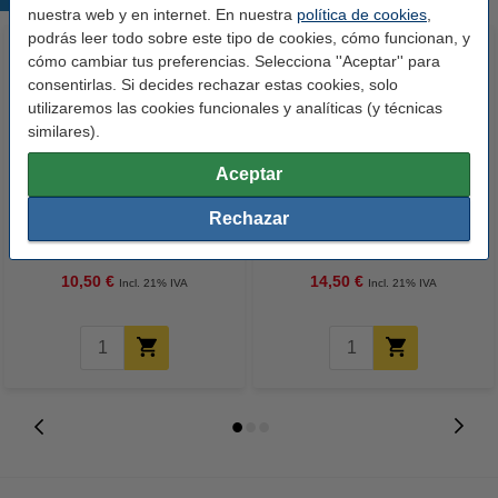
nuestra web y en internet. En nuestra
política de cookies
,
podrás leer todo sobre este tipo de cookies, cómo funcionan, y
cómo cambiar tus preferencias. Selecciona ''Aceptar'' para
consentirlas. Si decides rechazar estas cookies, solo
utilizaremos las cookies funcionales y analíticas (y técnicas
similares).
Aceptar
123tinta Papel fotográfico
123tinta Pilas Alcalinas Xtreme
Rechazar
Premium Glossy brillo alto | 10 x
Power AA - LR06 - MN1500 - 24
15 cm | 260g | 100 hojas
unidades
10,50 €
14,50 €
Incl. 21% IVA
Incl. 21% IVA