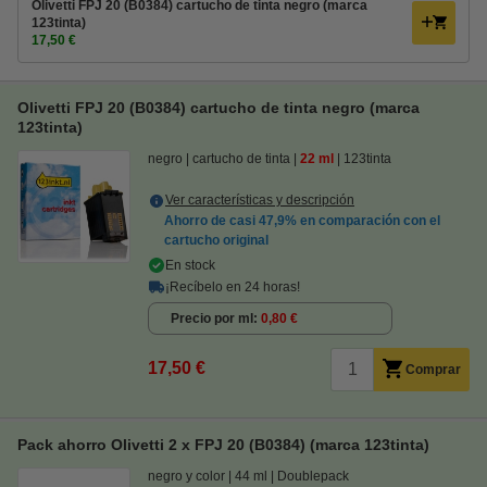
Olivetti FPJ 20 (B0384) cartucho de tinta negro (marca
123tinta)
17,50 €
Olivetti FPJ 20 (B0384) cartucho de tinta negro (marca
123tinta)
negro
cartucho de tinta
22 ml
123tinta
Ver características y descripción
Ahorro de casi
47,9%
en comparación con el
cartucho original
En stock
¡Recíbelo en 24 horas!
Precio por ml
0,80 €
17,50 €
Comprar
Pack ahorro Olivetti 2 x FPJ 20 (B0384) (marca 123tinta)
negro y color
44 ml
Doublepack